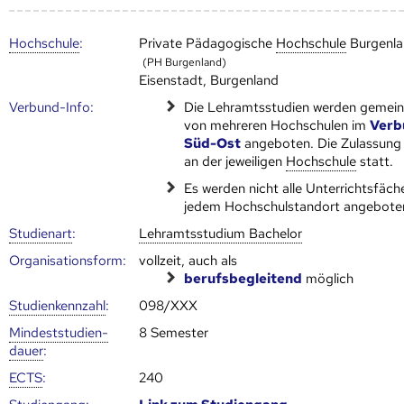
Hoch­schule
:
Private Pädagogische
Hoch­schule
Burgenl
(PH Burgenland)
Eisenstadt, Burgenland
Verbund-Info:
Die Lehramtsstudien werden gemei
von mehreren Hoch­schulen im
Verb
Süd-Ost
angeboten. Die Zulassung 
an der jeweiligen
Hoch­schule
statt.
Es werden nicht alle Unterrichtsfäch
jedem Hochschulstandort angebote
Studienart
:
Lehramtsstudium Bachelor
Organisationsform:
vollzeit, auch als
berufsbegleitend
möglich
Studien­kenn­zahl
:
098/XXX
Mindest­studien­
8 Semester
dauer
:
ECTS
:
240