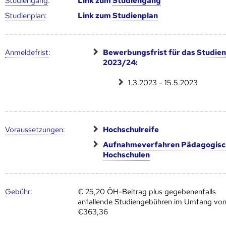
Studien­gang
:
Link zum
Studien­gang
Studien­plan
:
Link zum
Studien­plan
Anmelde­frist
:
Bewerbungsfrist für das
Studien
2023/24:
1.3.2023 - 15.5.2023
Voraus­setzungen
:
Hochschulreife
Aufnahmeverfahren Pädagogisc
Hoch­schulen
Gebühr
:
€ 25,20 ÖH-Beitrag plus gegebenenfalls
anfallende Studiengebühren im Umfang vo
€363,36