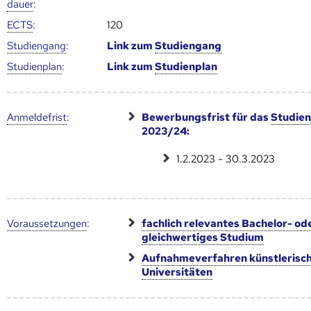
dauer
:
ECTS
:
120
Studien­gang
:
Link zum
Studien­gang
Studien­plan
:
Link zum
Studien­plan
Anmelde­frist
:
Bewerbungsfrist für das
Studien
2023/24:
1.2.2023 - 30.3.2023
Voraus­setzungen
:
fachlich relevantes Bachelor- od
gleichwertiges Studium
Aufnahmeverfahren künstlerisc
Universitäten