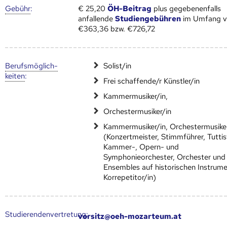
Gebühr
:
€ 25,20
ÖH-Beitrag
plus gegebenenfalls
anfallende
Studiengebühren
im Umfang 
€363,36 bzw. €726,72
Berufs­möglich­
Solist/in
keiten
:
Frei schaffende/r Künstler/in
Kammermusiker/in,
Orchestermusiker/in
Kammermusiker/in, Orchestermusiker
(Konzertmeister, Stimmführer, Tuttis
Kammer-, Opern- und
Symphonieorchester, Orchester und
Ensembles auf historischen Instrum
Korrepetitor/in)
Studierendenvertretung:
vorsitz@oeh-mozarteum.at