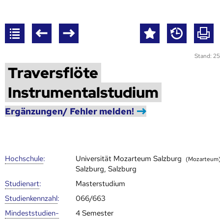
Stand: 25
Traversflöte
Instrumentalstudium
Ergänzungen/ Fehler melden!
Hoch­schule
:
Universität Mozarteum Salzburg
(Mozarteum
Salzburg, Salzburg
Studienart
:
Masterstudium
Studien­kenn­zahl
:
066/663
Mindest­studien­
4 Semester