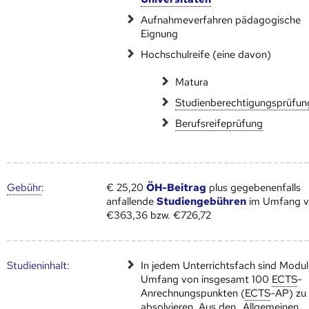
Aufnahmeverfahren pädagogische
Eignung
Hochschulreife (eine davon)
Matura
Studienberechtigungsprüfun
Berufsreifeprüfung
Gebühr
:
€ 25,20
ÖH-Beitrag
plus gegebenenfalls
anfallende
Studiengebühren
im Umfang 
€363,36 bzw. €726,72
Studien­inhalt:
In jedem Unterrichtsfach sind Modul
Umfang von insgesamt 100
ECTS
-
Anrechnungspunkten (
ECTS
-AP) zu
absolvieren. Aus den „Allgemeinen