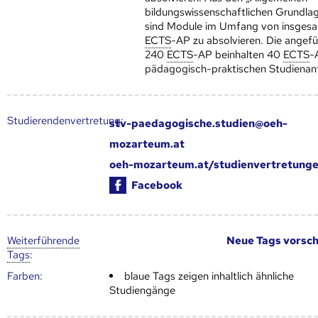
bildungswissenschaftlichen Grundla
sind Module im Umfang von insges
ECTS
-AP zu absolvieren. Die angef
240
ECTS
-AP beinhalten 40
ECTS
-
pädagogisch-praktischen Studienant
Studierendenvertretung:
stv-paedagogische.studien@oeh-
mozarteum.at
oeh-mozarteum.at/studienvertretung
Facebook
Weiter­führende
Neue Tags vorsc
Tags
:
Farben:
blaue Tags zeigen inhaltlich ähnliche
Studiengänge