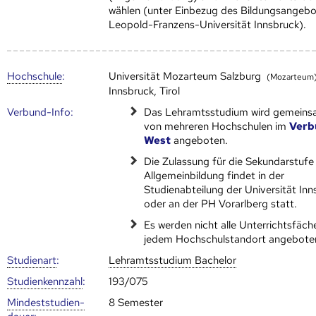
wählen (unter Einbezug des Bildungsangebo
Leopold-Franzens-Universität Innsbruck).
Hoch­schule
:
Universität Mozarteum Salzburg
(Mozarteum
Innsbruck, Tirol
Verbund-Info:
Das Lehramtsstudium wird gemein
von mehreren Hoch­schulen im
Verb
West
angeboten.
Die Zulassung für die Sekundarstufe
Allgemeinbildung findet in der
Studienabteilung der Universität Inn
oder an der PH Vorarlberg statt.
Es werden nicht alle Unterrichtsfäch
jedem Hochschulstandort angebote
Studienart
:
Lehramtsstudium Bachelor
Studien­kenn­zahl
:
193/075
Mindest­studien­
8 Semester