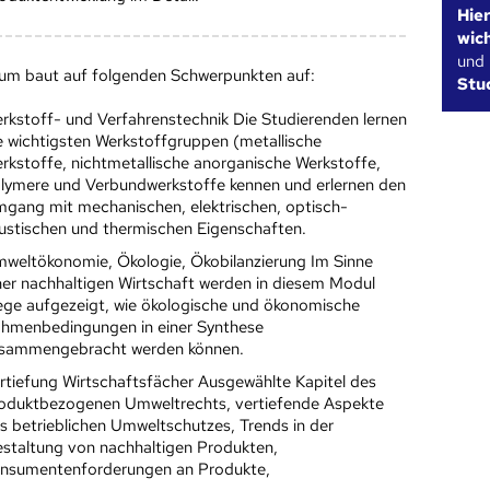
Hie
wic
und
um baut auf folgenden Schwerpunkten auf:
Stu
rkstoff- und Verfahrenstechnik Die Studierenden lernen
e wichtigsten Werkstoffgruppen (metallische
rkstoffe, nichtmetallische anorganische Werkstoffe,
lymere und Verbundwerkstoffe kennen und erlernen den
gang mit mechanischen, elektrischen, optisch-
ustischen und thermischen Eigenschaften.
weltökonomie, Ökologie, Ökobilanzierung Im Sinne
ner nachhaltigen Wirtschaft werden in diesem Modul
ge aufgezeigt, wie ökologische und ökonomische
hmenbedingungen in einer Synthese
sammengebracht werden können.
rtiefung Wirtschaftsfächer Ausgewählte Kapitel des
oduktbezogenen Umweltrechts, vertiefende Aspekte
s betrieblichen Umweltschutzes, Trends in der
staltung von nachhaltigen Produkten,
nsumentenforderungen an Produkte,