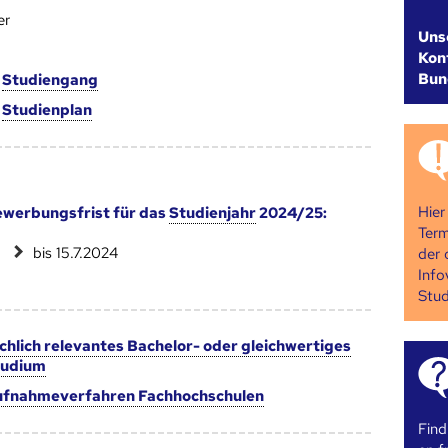
er
Uns
Kont
Bun
m
Studien­gang
m
Studien­plan
Hier
werbungsfrist für das
Studienjahr
2024/25:
Term
bis 15.7.2024
der 
Info
Stud
chlich relevantes Bachelor- oder gleichwertiges
tudium
fnahmeverfahren Fachhochschulen
Find