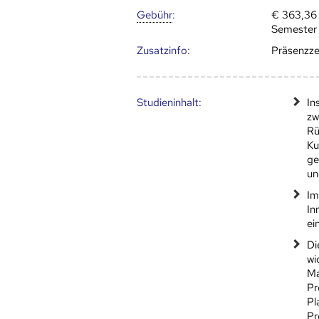
Gebühr
:
€ 363,3
Semester
Zusatz­info:
Präsenzzei
Studien­inhalt:
In
zw
Rü
Ku
ge
un
Im
In
ei
Di
wi
Ma
Pr
Pl
Pr