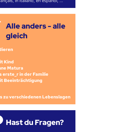
ançais, in italiano, en español, ...
Alle anders - alle
gleich
dieren
mit Kind
ohne Matura
als erste_r in der Familie
mit Beeinträchtigung
os zu verschiedenen Lebenslagen
Hast du Fragen?