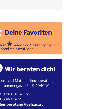
Deine Favoriten
 dem
kannst du Studiengänge zur
ritenliste hinzufügen.
Wir beraten dich!
ien- und MaturantInnenberatung
bstummengasse 7 - 9, 1040 Wien
310 88 80/ 24 und
310 88 80/ 25
dienberatung@oeh.ac.at