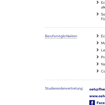
Ec
al
So
Fü
Berufs­möglich­keiten
:
Ec
Ma
Le
Pr
Na
Co
Studierendenvertretung:
oeh@fhwn
www.oeh
Face