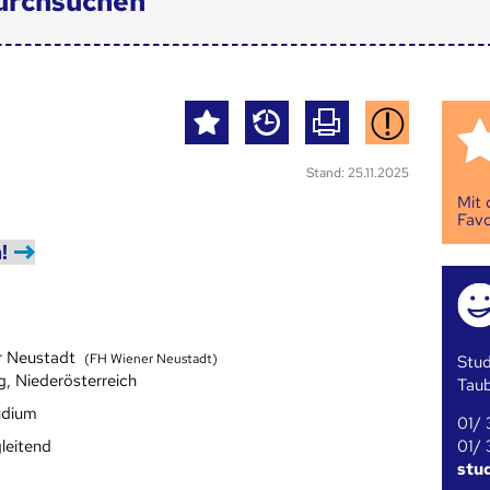
urchsuchen
Stand: 25.11.2025
Mit
Favo
!
r Neustadt
(FH Wiener Neustadt)
Stud
g, Niederösterreich
Tau
udium
01/ 
01/ 
leitend
stu