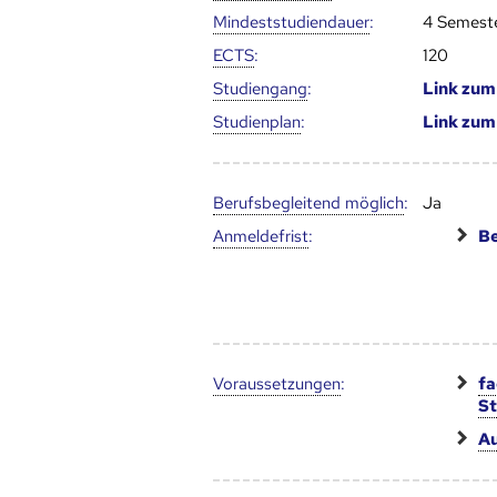
Mindest­studien­dauer
:
4 Semest
ECTS
:
120
Studien­gang
:
Link zu
Studien­plan
:
Link zu
Berufs­begleitend möglich
:
Ja
Anmelde­frist
:
Be
Voraus­setzungen
:
fa
S
Au