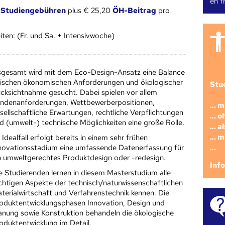
en fr
6
Studiengebühren
plus € 25,20
ÖH-Beitrag
pro
ten: (Fr. und Sa. + Intensivwoche)
sgesamt wird mit dem Eco-Design-Ansatz eine Balance
ischen ökonomischen Anforderungen und ökologischer
Stu
cksichtnahme gesucht. Dabei spielen vor allem
ndenanforderungen, Wettbewerberpositionen,
... 
sellschaftliche Erwartungen, rechtliche Verpflichtungen
... 
d (umwelt-) technische Möglichkeiten eine große Rolle.
... 
... 
 Idealfall erfolgt bereits in einem sehr frühen
...
novationsstadium eine umfassende Datenerfassung für
n umweltgerechtes Produktdesign oder -redesign.
Inf
e Studierenden lernen in diesem Masterstudium alle
chtigen Aspekte der technisch/naturwissenschaftlichen
terialwirtschaft und Verfahrenstechnik kennen. Die
oduktentwicklungsphasen Innovation, Design und
anung sowie Konstruktion behandeln die ökologische
oduktentwicklung im Detail.