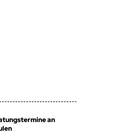
atungstermine an
ulen