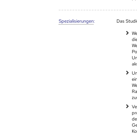
Speziali­sierungen
:
Das Studi
We
di
We
Po
Um
ak
Um
ei
We
Ra
zu
Ve
pr
de
Ge
Ko