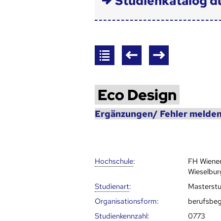
Studienkatalog d
Eco Design
Ergänzungen/ Fehler melden
Hoch­schule
:
FH Wiene
Wieselbur
Studienart
:
Masterst
Organisationsform:
berufsbeg
Studien­kenn­zahl
:
0773