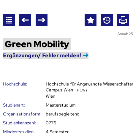
Stand: 25
Green Mobility
Ergänzungen/ Fehler melden!
Hoch­schule
:
Hoch­schule
für Angewandte Wissenschafte
Campus Wien
(HCW)
Wien
Studienart
:
Masterstudium
Organisationsform:
berufsbegleitend
Studien­kenn­zahl
:
0776
Mindest­studien­
4 Semester