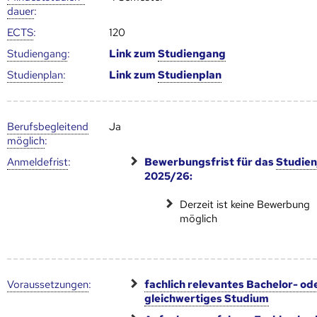
dauer
:
ECTS
:
120
Studien­gang
:
Link zum
Studien­gang
Studien­plan
:
Link zum
Studien­plan
Berufs­begleitend
Ja
möglich
:
Anmelde­frist
:
Bewerbungsfrist für das
Studien
2025/26:
Derzeit ist keine Bewerbung
möglich
Voraus­setzungen
:
fachlich relevantes Bachelor- od
gleichwertiges Studium