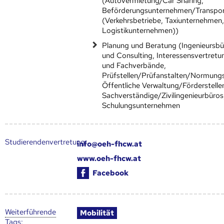
(Autovermietung/Car Sharing,
Beförderungsunternehmen/Transpo
(Verkehrsbetriebe, Taxiunternehmen
Logistikunternehmen))
Planung und Beratung (Ingenieursbü
und Consulting, Interessensvertret
und Fachverbände,
Prüfstellen/Prüfanstalten/Normung
Öffentliche Verwaltung/Förderstelle
Sachverständige/Zivilingenieurbüros
Schulungsunternehmen
Studierendenvertretung:
info@oeh-fhcw.at
www.oeh-fhcw.at
Facebook
Weiter­führende
Mobilität
Tags
: