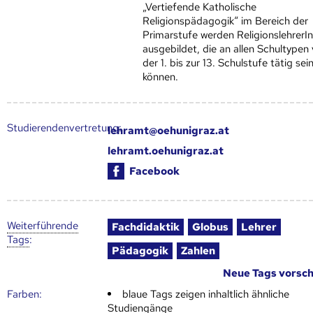
„Vertiefende Katholische
Religionspädagogik“ im Bereich der
Primarstufe werden ReligionslehrerI
ausgebildet, die an allen Schultypen
der 1. bis zur 13. Schulstufe tätig sei
können.
Studierendenvertretung:
lehramt@oehunigraz.at
lehramt.oehunigraz.at
Facebook
Weiter­führende
Fachdidaktik
Globus
Lehrer
Tags
:
Pädagogik
Zahlen
Neue Tags vorsc
Farben:
blaue Tags zeigen inhaltlich ähnliche
Studiengänge