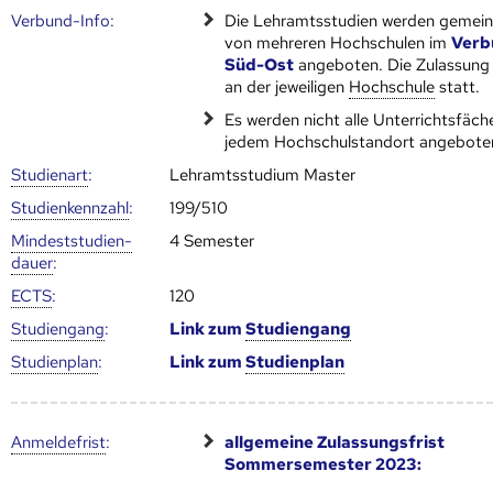
Verbund-Info:
Die Lehramtsstudien werden gemei
von mehreren Hoch­schulen im
Verb
Süd-Ost
angeboten. Die Zulassung 
an der jeweiligen
Hoch­schule
statt.
Es werden nicht alle Unterrichtsfäch
jedem Hochschulstandort angebote
Studienart
:
Lehramtsstudium Master
Studien­kenn­zahl
:
199/510
Mindest­studien­
4 Semester
dauer
:
ECTS
:
120
Studien­gang
:
Link zum
Studien­gang
Studien­plan
:
Link zum
Studien­plan
Anmelde­frist
:
allgemeine Zulassungsfrist
Sommersemester 2023: