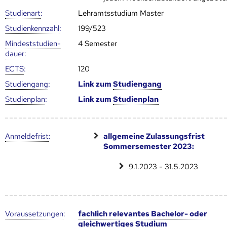
Studienart
:
Lehramtsstudium Master
Studien­kenn­zahl
:
199/523
Mindest­studien­
4 Semester
dauer
:
ECTS
:
120
Studien­gang
:
Link zum
Studien­gang
Studien­plan
:
Link zum
Studien­plan
Anmelde­frist
:
allgemeine Zulassungsfrist
Sommersemester 2023:
9.1.2023 - 31.5.2023
Voraus­setzungen
:
fachlich relevantes Bachelor- oder
gleichwertiges Studium