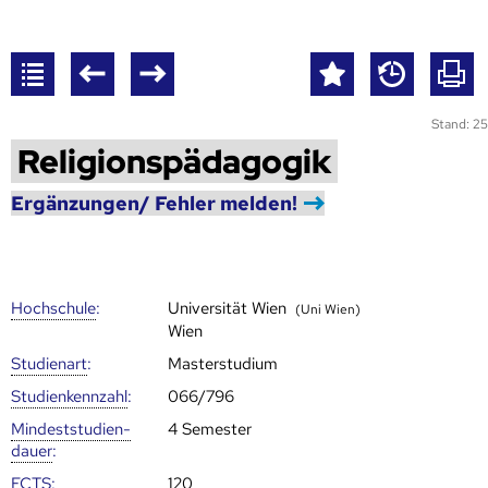
Stand: 25
Religionspädagogik
Ergänzungen/ Fehler melden!
Hoch­schule
:
Universität Wien
(Uni Wien)
Wien
Studienart
:
Masterstudium
Studien­kenn­zahl
:
066/796
Mindest­studien­
4 Semester
dauer
:
ECTS
:
120