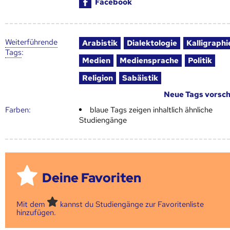
Facebook
Weiter­führende
Arabistik
Dialektologie
Kalligraphi
Tags
:
Medien
Mediensprache
Politik
Religion
Sabäistik
Neue Tags vorsc
Farben:
blaue Tags zeigen inhaltlich ähnliche
Studiengänge
Deine Favoriten
Mit dem
kannst du Studiengänge zur Favoritenliste
hinzufügen.