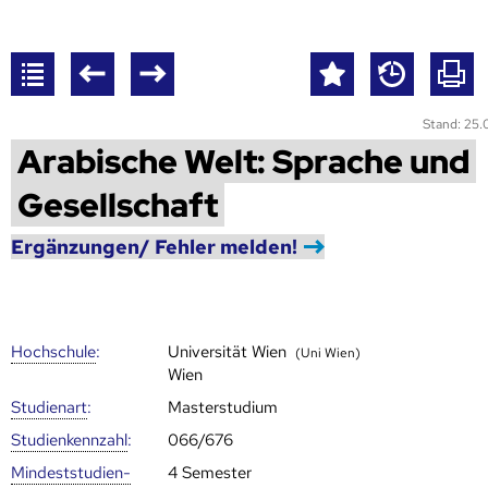
Stand: 25
Arabische Welt: Sprache und
Gesellschaft
Ergänzungen/ Fehler melden!
Hoch­schule
:
Universität Wien
(Uni Wien)
Wien
Studienart
:
Masterstudium
Studien­kenn­zahl
:
066/676
Mindest­studien­
4 Semester