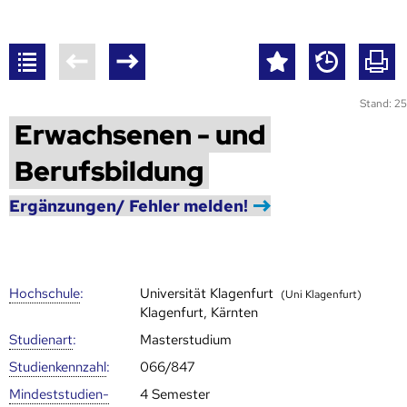
Stand: 25
Erwachsenen - und
Berufsbildung
Ergänzungen/ Fehler melden!
Hoch­schule
:
Universität Klagenfurt
(Uni Klagenfurt)
Klagenfurt, Kärnten
Studienart
:
Masterstudium
Studien­kenn­zahl
:
066/847
Mindest­studien­
4 Semester