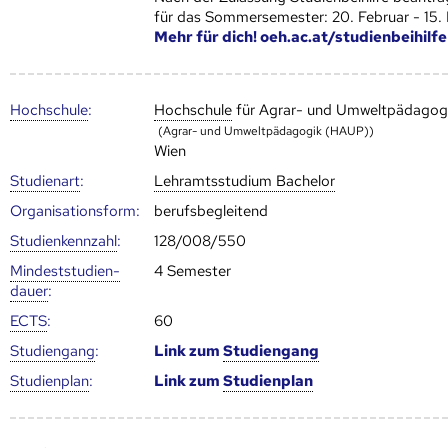
für das Sommersemester: 20. Februar - 15.
Mehr für dich! oeh.ac.at/studienbeihilfe
Hoch­schule
:
Hoch­schule
für Agrar- und Umweltpädagog
(Agrar- und Umweltpädagogik (HAUP))
Wien
Studienart
:
Lehramtsstudium Bachelor
Organisationsform:
berufsbegleitend
Studien­kenn­zahl
:
128/008/550
Mindest­studien­
4 Semester
dauer
:
ECTS
:
60
Studien­gang
:
Link zum
Studien­gang
Studien­plan
:
Link zum
Studien­plan