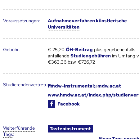
Voraus­setzungen
:
Aufnahmeverfahren künstlerische
Universitäten
Gebühr
:
€ 25,20
ÖH-Beitrag
plus gegebenenfalls
anfallende
Studiengebühren
im Umfang 
€363,36 bzw. €726,72
Studierendenvertretung:
hmdw-instrumental@mdw.ac.at
www.hmdw.ac.at/index.php/studienver
Facebook
Weiter­führende
Tasteninstrument
Tags
:
Neue Tags vorsc