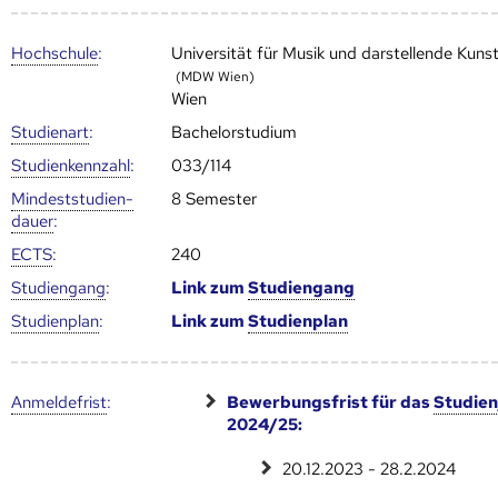
Hoch­schule
:
Universität für Musik und darstellende Kuns
(MDW Wien)
Wien
Studienart
:
Bachelorstudium
Studien­kenn­zahl
:
033/114
Mindest­studien­
8 Semester
dauer
:
ECTS
:
240
Studien­gang
:
Link zum
Studien­gang
Studien­plan
:
Link zum
Studien­plan
Anmelde­frist
:
Bewerbungsfrist für das
Studien
2024/25:
20.12.2023 - 28.2.2024