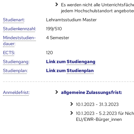
Es werden nicht alle Unterrichtsfäch
jedem Hochschulstandort angebote
Studienart
:
Lehramtsstudium Master
Studien­kenn­zahl
:
199/510
Mindest­studien­
4 Semester
dauer
:
ECTS
:
120
Studien­gang
:
Link zum
Studien­gang
Studien­plan
:
Link zum
Studien­plan
Anmelde­frist
:
allgemeine Zulassungsfrist:
10.1.2023 - 31.3.2023
10.1.2023 - 5.2.2023 für Nich
EU/EWR-Bürger_innen