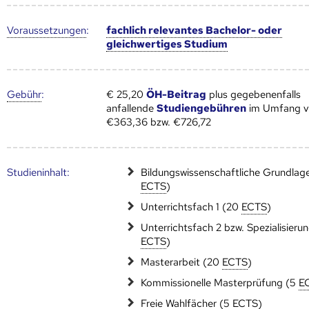
Voraus­setzungen
:
fachlich relevantes Bachelor- oder
gleichwertiges Studium
Gebühr
:
€ 25,20
ÖH-Beitrag
plus gegebenenfalls
anfallende
Studiengebühren
im Umfang 
€363,36 bzw. €726,72
Studien­inhalt:
Bildungswissenschaftliche Grundlag
ECTS
)
Unterrichtsfach 1 (20
ECTS
)
Unterrichtsfach 2 bzw. Spezialisieru
ECTS
)
Masterarbeit (20
ECTS
)
Kommissionelle Masterprüfung (5
E
Freie Wahlfächer (5
ECTS
)