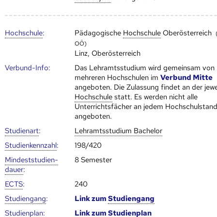
Hoch­schule
:
Pädagogische
Hoch­schule
Oberösterreich
OÖ)
Linz, Oberösterreich
Verbund-Info:
Das Lehramtsstudium wird gemeinsam von
mehreren Hoch­schulen im
Verbund Mitte
angeboten. Die Zulassung findet an der jewe
Hoch­schule
statt. Es werden nicht alle
Unterrichtsfächer an jedem Hochschulstand
angeboten.
Studienart
:
Lehramtsstudium Bachelor
Studien­kenn­zahl
:
198/420
Mindest­studien­
8 Semester
dauer
:
ECTS
:
240
Studien­gang
:
Link zum
Studien­gang
Studien­plan
:
Link zum
Studien­plan