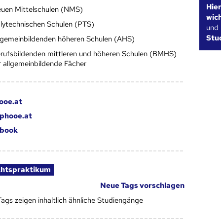
Hie
uen Mittelschulen (NMS)
wic
lytechnischen Schulen (PTS)
und
Stu
lgemeinbildenden höheren Schulen (AHS)
rufsbildenden mittleren und höheren Schulen (BMHS)
r allgemeinbildende Fächer
ooe.at
phooe.at
book
chtspraktikum
Neue Tags vorschlagen
Tags zeigen inhaltlich ähnliche Studiengänge