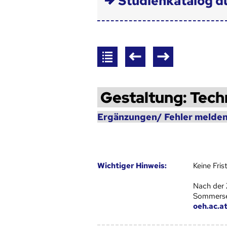
Studienkatalog d
Gestaltung: Techn
Ergänzungen/ Fehler melden
Wich­ti­ger Hin­weis:
Keine Fri
Nach der 
Sommersem
oeh.ac.a