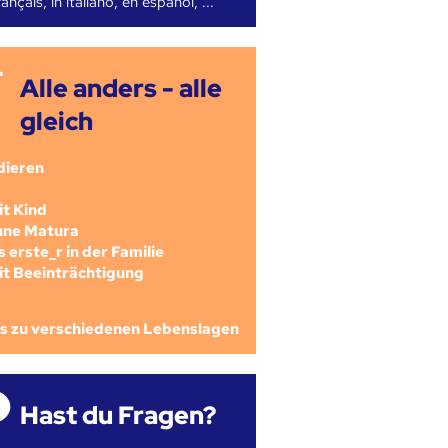
ançais, in italiano, en español, ...
Alle anders - alle
gleich
dieren
mit Kind
ohne Matura
als erste_r in der Familie
mit Beeinträchtigung
os zu verschiedenen Lebenslagen
Hast du Fragen?