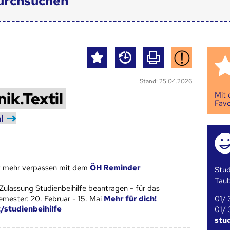
urchsuchen
Stand: 25.04.2026
ik.Textil
Mit
Favo
!
st mehr verpassen mit dem
ÖH Reminder
Stud
Tau
Zulassung Studienbeihilfe beantragen - für das
01/ 
ester: 20. Februar - 15. Mai
Mehr für dich!
t/studienbeihilfe
01/ 
stu