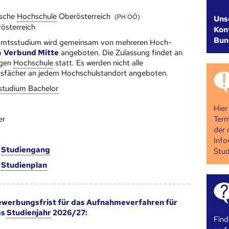
sche
Hoch­schule
Oberösterreich
(PH OÖ)
Uns
rösterreich
Kont
Bun
amtsstudium wird gemeinsam von mehreren Hoch­
m
Verbund Mitte
angeboten. Die Zulassung findet an
igen
Hoch­schule
statt. Es werden nicht alle
tsfächer an jedem Hochschulstandort angeboten.
studium Bachelor
Hier
Term
er
der 
Info
m
Studien­gang
Stud
m
Studien­plan
werbungsfrist für das Aufnahmeverfahren für
as
Studienjahr
2026/27:
Find