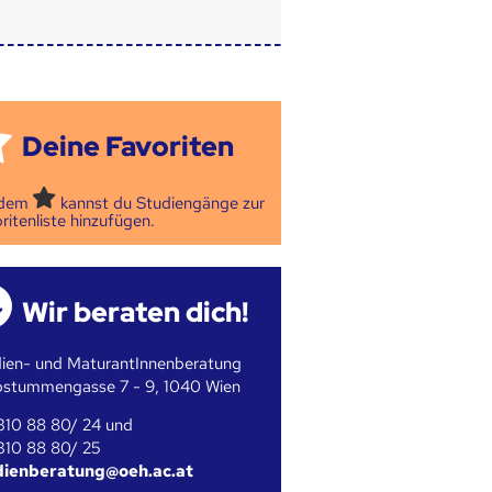
Deine Favoriten
 dem
kannst du Studiengänge zur
ritenliste hinzufügen.
Wir beraten dich!
ien- und MaturantInnenberatung
bstummengasse 7 - 9, 1040 Wien
310 88 80/ 24 und
310 88 80/ 25
dienberatung@oeh.ac.at