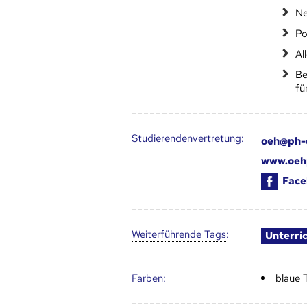
Ne
Po
Al
Be
fü
Studierendenvertretung:
oeh@ph-
www.oeh
Face
Weiter­führende Tags
:
Unterri
Farben:
blaue 