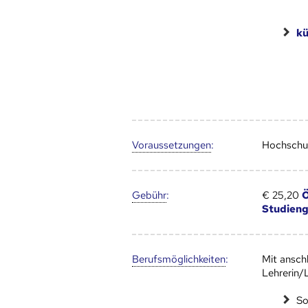
kü
Voraus­setzungen
:
Hochschul
Gebühr
:
€ 25,20
Ö
Studien
Berufs­möglich­keiten
:
Mit ansch
Lehrerin/L
So