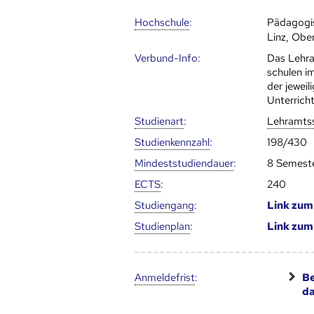
Hoch­schule
:
Pädagogi
Linz, Obe
Verbund-Info:
Das Lehr
schulen i
der jeweil
Unterrich
Studienart
:
Lehramts
Studien­kenn­zahl
:
198/430
Mindest­studien­dauer
:
8 Semest
ECTS
:
240
Studien­gang
:
Link zu
Studien­plan
:
Link zu
Anmelde­frist
:
Be
d