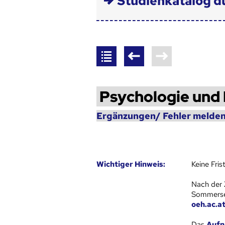
Studienkatalog d
Psychologie und 
Ergänzungen/ Fehler melden
Wich­ti­ger Hin­weis:
Keine Fri
Nach der 
Sommersem
oeh.ac.a
Das
Aufn