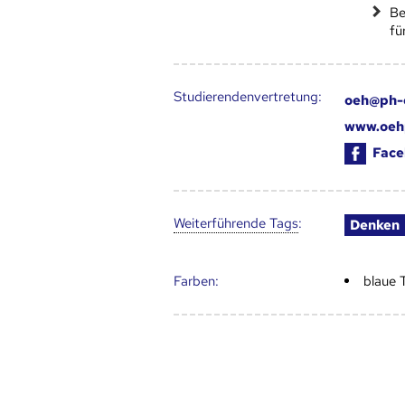
Be
fü
Studierendenvertretung:
oeh@ph-
www.oeh
Face
Weiter­führende Tags
:
Denken
Farben:
blaue 