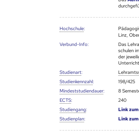
durchgefü
Hoch­schule
:
Pädagogi
Linz, Obe
Verbund-Info:
Das Lehr
schulen i
der jeweil
Unterrich
Studienart
:
Lehramts
Studien­kenn­zahl
:
198/425
Mindest­studien­dauer
:
8 Semest
ECTS
:
240
Studien­gang
:
Link zu
Studien­plan
:
Link zu