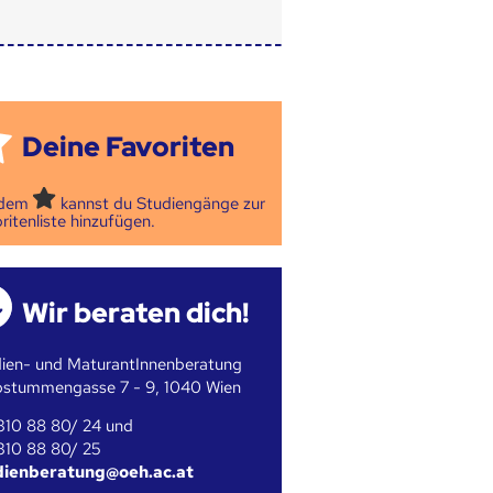
Deine Favoriten
 dem
kannst du Studiengänge zur
ritenliste hinzufügen.
Wir beraten dich!
ien- und MaturantInnenberatung
bstummengasse 7 - 9, 1040 Wien
310 88 80/ 24 und
310 88 80/ 25
dienberatung@oeh.ac.at