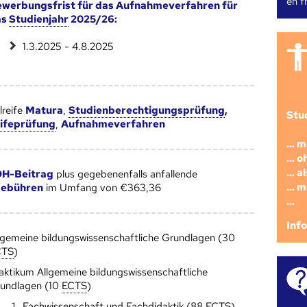
en fr
werbungsfrist für das Aufnahmeverfahren für
as
Studienjahr
2025/26:
1.3.2025 - 4.8.2025
reife
Matura
,
Studienberechtigungsprüfung
,
Stu
ifeprüfung
,
Aufnahmeverfahren
... 
... 
... 
H-Beitrag
plus gegebenenfalls anfallende
... 
gebühren
im Umfang von €363,36
...
Inf
lgemeine bildungswissenschaftliche Grundlagen (30
CTS
)
aktikum Allgemeine bildungswissenschaftliche
undlagen (10
ECTS
)
Fachwissenschaft und Fachdidaktik (88
ECTS
)