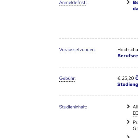
Anmelde­frist
:
Be
d
Voraus­setzungen
:
Hochschul
Berufsre
Gebühr
:
€ 25,20
Ö
Studien
Studien­inhalt:
Al
E
Pr
Gr