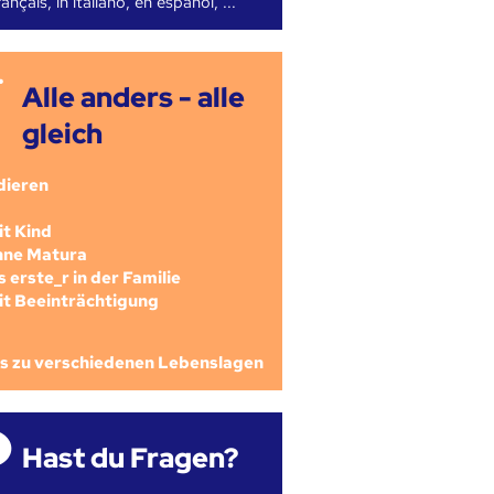
ançais, in italiano, en español, ...
Alle anders - alle
gleich
dieren
mit Kind
ohne Matura
als erste_r in der Familie
mit Beeinträchtigung
os zu verschiedenen Lebenslagen
Hast du Fragen?