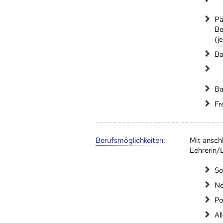
Pä
Be
(j
Ba
Ba
Fr
Berufs­möglich­keiten
:
Mit ansch
Lehrerin/L
So
Ne
Po
Al