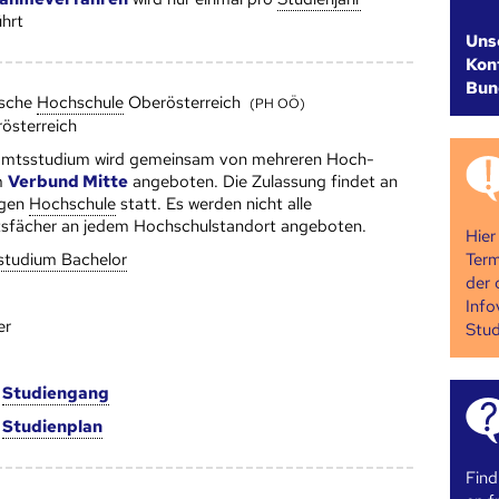
hrt
Uns
Kont
Bun
sche
Hoch­schule
Oberösterreich
(PH OÖ)
rösterreich
amtsstudium wird gemeinsam von mehreren Hoch­
m
Verbund Mitte
angeboten. Die Zulassung findet an
igen
Hoch­schule
statt. Es werden nicht alle
tsfächer an jedem Hochschulstandort angeboten.
Hier
Term
studium Bachelor
der 
Info
er
Stud
m
Studien­gang
m
Studien­plan
Find