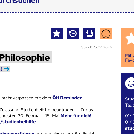
urchsuchen
Stand: 25.04.2026
Philosophie
Mit
Favo
!
st mehr verpassen mit dem
ÖH Reminder
Stud
Tau
Zulassung Studienbeihilfe beantragen - für das
01/ 
ester: 20. Februar - 15. Mai
Mehr für dich!
t/studienbeihilfe
01/ 
stu
ahmeverfahren
wird nur einmal pro
Studienjahr