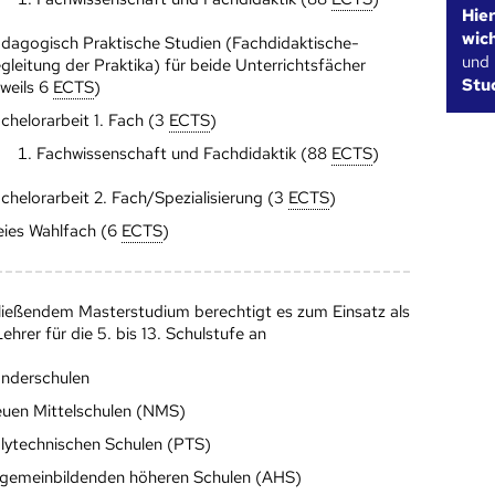
Hie
wic
dagogisch Praktische Studien (Fachdidaktische-
und
gleitung der Praktika) für beide Unterrichtsfächer
Stu
eweils 6
ECTS
)
chelorarbeit 1. Fach (3
ECTS
)
Fachwissenschaft und Fachdidaktik (88
ECTS
)
chelorarbeit 2. Fach/Spezialisierung (3
ECTS
)
eies Wahlfach (6
ECTS
)
ließendem Masterstudium berechtigt es zum Einsatz als
ehrer für die 5. bis 13. Schulstufe an
nderschulen
uen Mittelschulen (NMS)
lytechnischen Schulen (PTS)
lgemeinbildenden höheren Schulen (AHS)