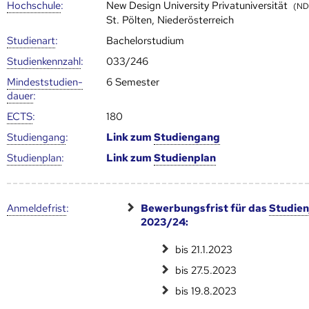
Hoch­schule
:
New Design University Privatuniversität
(ND
St. Pölten, Niederösterreich
Studienart
:
Bachelorstudium
Studien­kenn­zahl
:
033/246
Mindest­studien­
6 Semester
dauer
:
ECTS
:
180
Studien­gang
:
Link zum
Studien­gang
Studien­plan
:
Link zum
Studien­plan
Anmelde­frist
:
Bewerbungsfrist für das
Studien
2023/24:
bis 21.1.2023
bis 27.5.2023
bis 19.8.2023