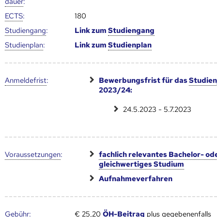
dauer
:
ECTS
:
180
Studien­gang
:
Link zum
Studien­gang
Studien­plan
:
Link zum
Studien­plan
Anmelde­frist
:
Bewerbungsfrist für das
Studien
2023/24:
24.5.2023 - 5.7.2023
Voraus­setzungen
:
fachlich relevantes Bachelor- od
gleichwertiges Studium
Aufnahmeverfahren
Gebühr
:
€ 25,20
ÖH-Beitrag
plus gegebenenfalls