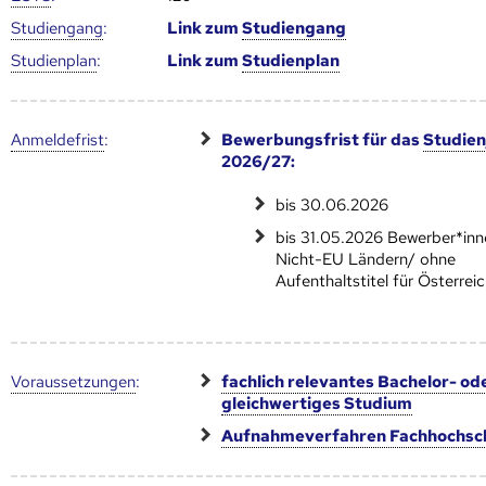
Studien­gang
:
Link zum
Studien­gang
Studien­plan
:
Link zum
Studien­plan
Anmelde­frist
:
Bewerbungsfrist für das
Studien
2026/27:
bis 30.06.2026
bis 31.05.2026 Bewerber*inn
Nicht-EU Ländern/ ohne
Aufenthaltstitel für Österrei
Voraus­setzungen
:
fachlich relevantes Bachelor- od
gleichwertiges Studium
Aufnahmeverfahren Fachhochsc