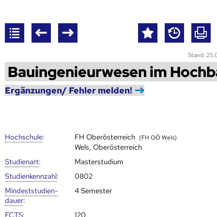
Stand: 25
Bauingenieurwesen im Hochb
Ergänzungen/ Fehler melden!
Hoch­schule
:
FH Oberösterreich
(FH OÖ Wels)
Wels, Oberösterreich
Studienart
:
Masterstudium
Studien­kenn­zahl
:
0802
Mindest­studien­
4 Semester
dauer
:
ECTS
:
120