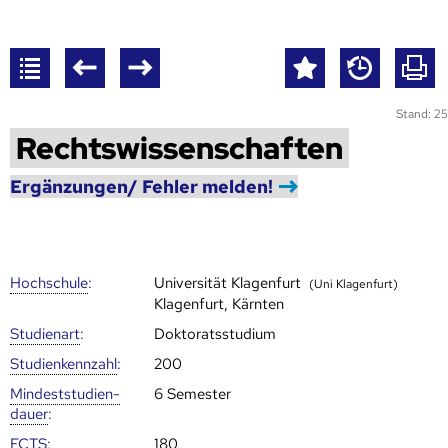
Stand: 25
Rechtswissenschaften
Ergänzungen/ Fehler melden!
Hoch­schule
:
Universität Klagenfurt
(Uni Klagenfurt)
Klagenfurt, Kärnten
Studienart
:
Doktoratsstudium
Studien­kenn­zahl
:
200
Mindest­studien­
6 Semester
dauer
:
ECTS
:
180