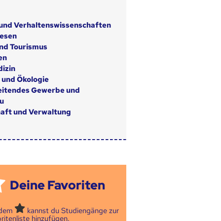
 und Verhaltenswissenschaften
wesen
nd Tourismus
en
izin
 und Ökologie
eitendes Gewerbe und
u
aft und Verwaltung
Deine Favoriten
 dem
kannst du Studiengänge zur
ritenliste hinzufügen.