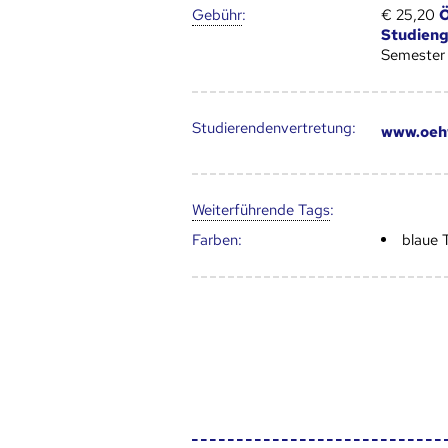
Gebühr
:
€ 25,20
Ö
Studien
Semester
Studierendenvertretung:
www.oeh
Weiter­führende Tags
:
Farben:
blaue 