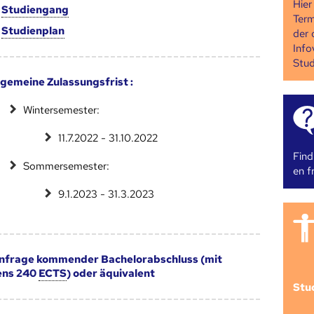
Hier
m
Studien­gang
Term
m
Studien­plan
der 
Info
Stud
lgemeine Zulassungsfrist :
Wintersemester:
11.7.2022 - 31.10.2022
Find
Sommersemester:
en fr
9.1.2023 - 31.3.2023
 infrage kommender Bachelorabschluss (mit
ens 240
ECTS
) oder äquivalent
Stu