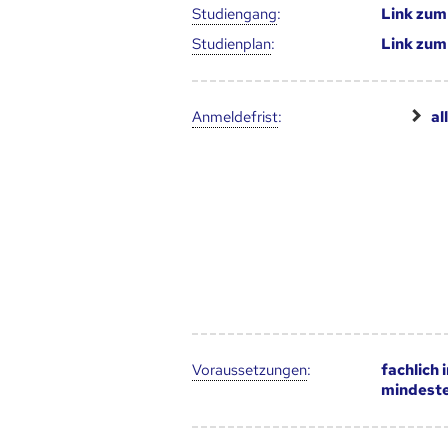
Studien­gang
:
Link zu
Studien­plan
:
Link zu
Anmelde­frist
:
al
Voraus­setzungen
:
fachlich
mindest