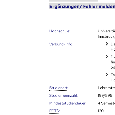
Ergänzungen/ Fehler melden
Hoch­schule
:
Universit
Innsbruck,
Verbund-Info:
Da
Ho
Di
fi
od
Es
Ho
Studienart
:
Lehramts
Studien­kenn­zahl
:
199/596
Mindest­studien­dauer
:
4 Semest
ECTS
:
120