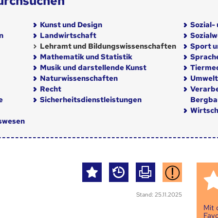
urchsuchen
Kunst und Design
Sozial-
n
Landwirtschaft
Sozial
Lehramt und Bildungswissenschaften
Sport u
Mathematik und Statistik
Sprach
Musik und darstellende Kunst
Tiermed
Naturwissenschaften
Umwelt
Recht
Verarb
e
Sicherheitsdienstleistungen
Bergba
Wirtsch
nswesen
Stand: 25.11.2025
Mit
Favo