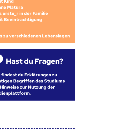
mit Kind
ohne Matura
als erste_r in der Familie
mit Beeinträchtigung
os zu verschiedenen Lebenslagen
Hast du Fragen?
r findest du Erklärungen zu
htigen Begriffen des Studiums
Hinweise zur Nutzung der
dienplattform
.