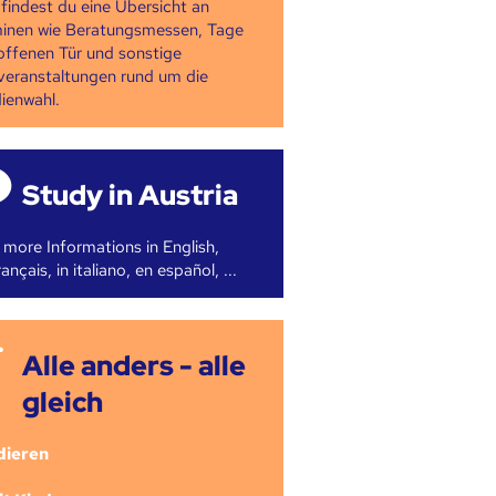
 findest du eine Übersicht an
inen wie Beratungsmessen, Tage
offenen Tür und sonstige
veranstaltungen rund um die
ienwahl.
Study in Austria
 more Informations in English,
ançais, in italiano, en español, ...
Alle anders - alle
gleich
dieren