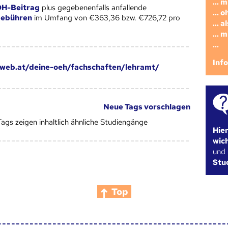
... 
H-Beitrag
plus gegebenenfalls anfallende
... 
gebühren
im Umfang von €363,36 bzw. €726,72 pro
... 
... 
...
Inf
web.at/deine-oeh/fachschaften/lehramt/
Neue Tags vorschlagen
Tags zeigen inhaltlich ähnliche Studiengänge
Hie
wic
und
Stu
Top