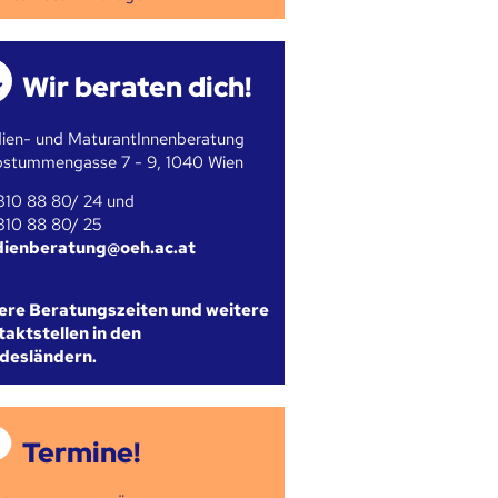
Wir beraten dich!
ien- und MaturantInnenberatung
bstummengasse 7 - 9, 1040 Wien
310 88 80/ 24 und
310 88 80/ 25
dienberatung@oeh.ac.at
ere Beratungszeiten und weitere
aktstellen in den
desländern.
Termine!