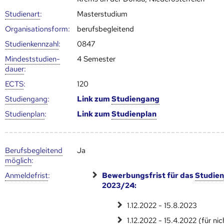
Studienart
:
Masterstudium
Organisationsform:
berufsbegleitend
Studien­kenn­zahl
:
0847
Mindest­studien­
4 Semester
dauer
:
ECTS
:
120
Studien­gang
:
Link zum
Studien­gang
Studien­plan
:
Link zum
Studien­plan
Berufs­begleitend
Ja
möglich
:
Anmelde­frist
:
Bewerbungsfrist für das
Studien
2023/24:
1.12.2022 - 15.8.2023
1.12.2022 - 15.4.2022 (für ni