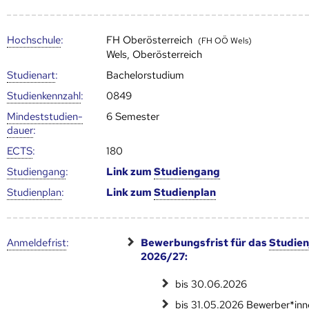
Hoch­schule
:
FH Oberösterreich
(FH OÖ Wels)
Wels, Oberösterreich
Studienart
:
Bachelorstudium
Studien­kenn­zahl
:
0849
Mindest­studien­
6 Semester
dauer
:
ECTS
:
180
Studien­gang
:
Link zum
Studien­gang
Studien­plan
:
Link zum
Studien­plan
Anmelde­frist
:
Bewerbungsfrist für das
Studien
2026/27:
bis 30.06.2026
bis 31.05.2026 Bewerber*inn