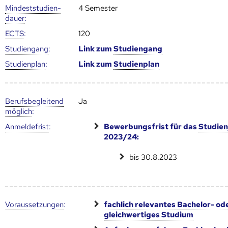
Mindest­studien­
4 Semester
dauer
:
ECTS
:
120
Studien­gang
:
Link zum
Studien­gang
Studien­plan
:
Link zum
Studien­plan
Berufs­begleitend
Ja
möglich
:
Anmelde­frist
:
Bewerbungsfrist für das
Studien
2023/24:
bis 30.8.2023
Voraus­setzungen
:
fachlich relevantes Bachelor- od
gleichwertiges Studium