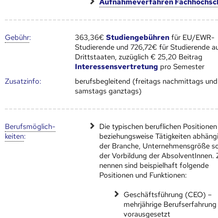
Aufnahmeverfahren Fachhochsc
Gebühr
:
363,36€
Studiengebühren
für EU/EWR-
Studierende und 726,72€ für Studierende a
Drittstaaten, zuzüglich € 25,20 Beitrag
Interessensvertretung
pro Semester
Zusatz­info:
berufsbegleitend (freitags nachmittags und
samstags ganztags)
Berufs­möglich­
Die typischen beruflichen Positionen
keiten
:
beziehungsweise Tätigkeiten abhäng
der Branche, Unternehmensgröße s
der Vorbildung der AbsolventInnen. 
nennen sind beispielhaft folgende
Positionen und Funktionen:
Geschäftsführung (CEO) –
mehrjährige Berufserfahrung
vorausgesetzt