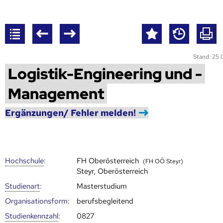
Stand: 25
Logistik-Engineering und -
Management
Ergänzungen/ Fehler melden!
Hoch­schule
:
FH Oberösterreich
(FH OÖ Steyr)
Steyr, Oberösterreich
Studienart
:
Masterstudium
Organisationsform:
berufsbegleitend
Studien­kenn­zahl
:
0827