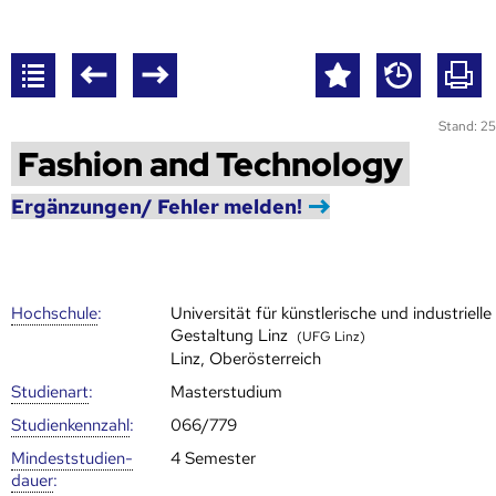
Stand: 25
Fashion and Technology
Ergänzungen/ Fehler melden!
Hoch­schule
:
Universität für künstlerische und industrielle
Gestaltung Linz
(UFG Linz)
Linz, Oberösterreich
Studienart
:
Masterstudium
Studien­kenn­zahl
:
066/779
Mindest­studien­
4 Semester
dauer
: