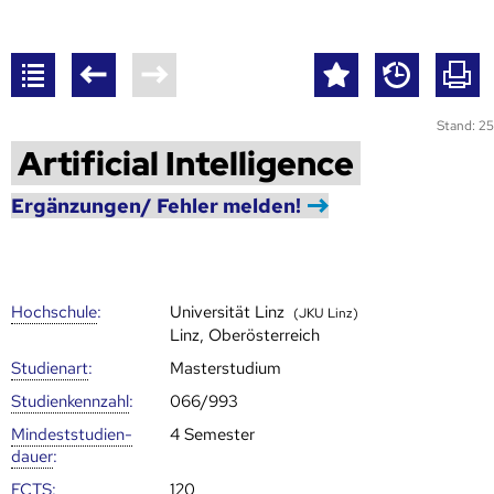
Stand: 25
Artificial Intelligence
Ergänzungen/ Fehler melden!
Hoch­schule
:
Universität Linz
(JKU Linz)
Linz, Oberösterreich
Studienart
:
Masterstudium
Studien­kenn­zahl
:
066/993
Mindest­studien­
4 Semester
dauer
:
ECTS
:
120