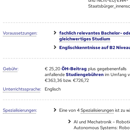
und Nicht-EU/EWR-
Staatsbürger_innens
Voraus­setzungen
:
fachlich relevantes Bachelor- od
gleichwertiges Studium
Englischkenntnisse auf B2 Nivea
Gebühr
:
€ 25,20
ÖH-Beitrag
plus gegebenenfalls
anfallende
Studiengebühren
im Umfang 
€363,36 bzw. €726,72
Unter­richts­sprache
:
Englisch
Speziali­sierungen
:
Eine von 4
Speziali­sierungen
ist zu w
AI und Mechatronik – Roboti
Autonomous Systems: Robot