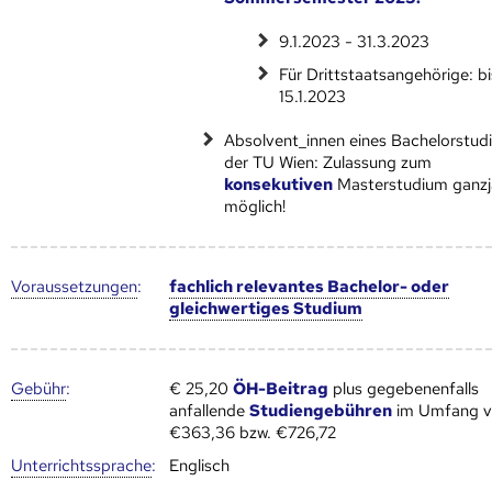
9.1.2023 - 31.3.2023
Für Drittstaatsangehörige: bi
15.1.2023
Absolvent_innen eines Bachelorstud
der TU Wien: Zulassung​​​​ zum
konsekutiven
Masterstudium ganzj
möglich!
Voraus­setzungen
:
fachlich relevantes Bachelor- oder
gleichwertiges Studium
Gebühr
:
€ 25,20
ÖH-Beitrag
plus gegebenenfalls
anfallende
Studiengebühren
im Umfang 
€363,36 bzw. €726,72
Unter­richts­sprache
:
Englisch