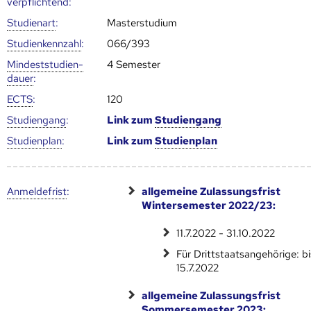
verpflichtend:
Studienart
:
Masterstudium
Studien­kenn­zahl
:
066/393
Mindest­studien­
4 Semester
dauer
:
ECTS
:
120
Studien­gang
:
Link zum
Studien­gang
Studien­plan
:
Link zum
Studien­plan
Anmelde­frist
:
allgemeine Zulassungsfrist
Wintersemester 2022/23:
11.7.2022 - 31.10.2022
Für Drittstaatsangehörige: bi
15.7.2022
allgemeine Zulassungsfrist
Sommersemester 2023: