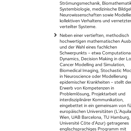
Strömungsmechanik, Biomathemati
Systembiologie, medizinische Bildg
Neurowissenschaften sowie Modelli
kollektiven Verhaltens und vernetzte
verteilter Systeme.
Neben einer vertieften, methodisch
hochwertigen mathematischen Ausb
und der Wahl eines fachlichen
Schwerpunkts – etwa Computational
Dynamics, Decision Making in der Log
Cancer Modelling and Simulation,
Biomedical Imaging, Stochastic Mod
in Neuroscience oder Modellierung
epidemischer Krankheiten – stellt de
Erwerb von Kompetenzen in
Problemlösung, Projektarbeit und
interdisziplinärer Kommunikation,
eingebettet in ein gemeinsam von f
europäischen Universitäten (L'Aquil
Wien, UAB Barcelona, TU Hamburg,
Université Côte d'Azur) getragenes
englischsprachiges Programm mit