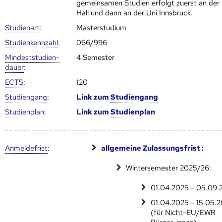
gemeinsamen Studien erfolgt zuerst an de
Hall und dann an der Uni Innsbruck.
Studienart
:
Masterstudium
Studien­kenn­zahl
:
066/996
Mindest­studien­
4 Semester
dauer
:
ECTS
:
120
Studien­gang
:
Link zum
Studien­gang
Studien­plan
:
Link zum
Studien­plan
Anmelde­frist
:
allgemeine Zulassungsfrist :
Wintersemester 2025/26:
01.04.2025 - 05.09.
01.04.2025 - 15.05.
(für Nicht-EU/EWR