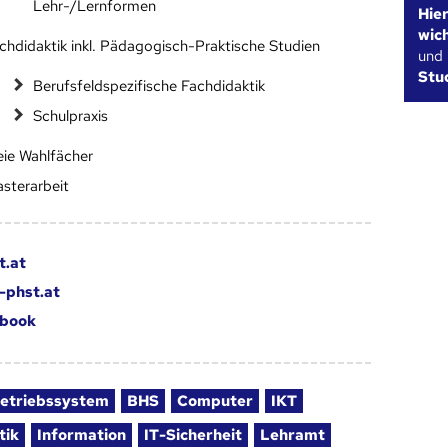
Lehr-/Lernformen
Hie
wic
chdidaktik inkl. Pädagogisch-Praktische Studien
und
Stu
Berufsfeldspezifische Fachdidaktik
Schulpraxis
eie Wahlfächer
sterarbeit
t.at
-phst.at
book
etriebssystem
BHS
Computer
IKT
tik
Information
IT-Sicherheit
Lehramt