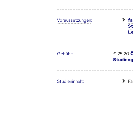
Voraus­setzungen
:
fa
S
Le
Gebühr
:
€ 25,20
Ö
Studien
Studien­inhalt:
Fa