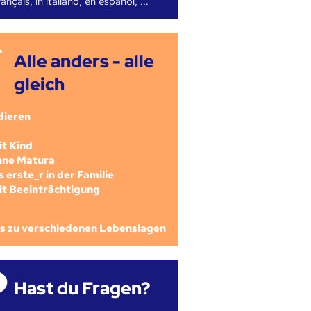
ançais, in italiano, en español, ...
Alle anders - alle
gleich
dieren
mit Kind
ohne Matura
als erste_r in der Familie
mit Beeinträchtigung
os zu verschiedenen Lebenslagen
Hast du Fragen?