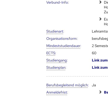
Verbund-Info:
Di
Ho
Zu
Es
Ho
Studienart
:
Lehramts
Organisationsform:
berufsbeg
Mindest­studien­dauer
:
2 Semest
ECTS
:
60
Studien­gang
:
Link zu
Studien­plan
:
Link zu
Berufs­begleitend möglich
:
Ja
Anmelde­frist
:
Be