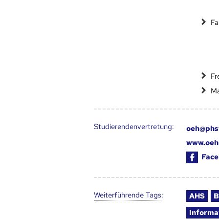
Fa
Fr
Ma
Studierendenvertretung:
oeh@phs
www.oeh
Face
Weiter­führende Tags
:
AHS
B
Informa