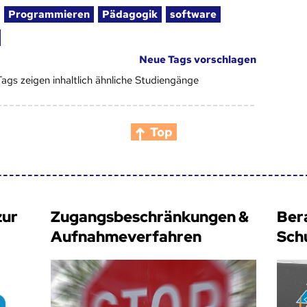
Programmieren
Pädagogik
software
Neue Tags vorschlagen
Tags zeigen inhaltlich ähnliche Studiengänge
Top
zur
Zugangsbeschränkungen &
Ber
Aufnahmeverfahren
Sch