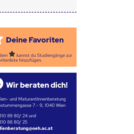
Deine Favoriten
 dem
kannst du Studiengänge zur
ritenliste hinzufügen.
Wir beraten dich!
ien- und MaturantInnenberatung
bstummengasse 7 - 9, 1040 Wien
310 88 80/ 24 und
310 88 80/ 25
dienberatung@oeh.ac.at