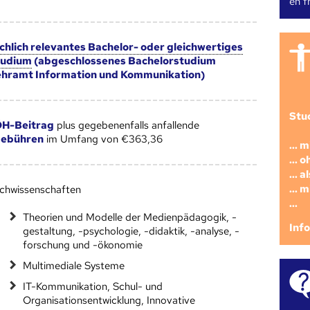
en fr
chlich relevantes Bachelor- oder gleichwertiges
tudium
(abgeschlossenes Bachelorstudium
hramt Information und Kommunikation)
Stu
H-Beitrag
plus gegebenenfalls anfallende
gebühren
im Umfang von €363,36
... 
... 
... 
... 
chwissenschaften
...
Theorien und Modelle der Medienpädagogik, -
Inf
gestaltung, -psychologie, -didaktik, -analyse, -
forschung und -ökonomie
Multimediale Systeme
IT-Kommunikation, Schul- und
Organisationsentwicklung, Innovative