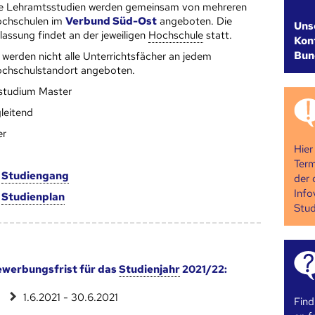
e Lehramtsstudien werden gemeinsam von mehreren
ch­schulen im
Verbund Süd-Ost
angeboten. Die
Uns
lassung findet an der jeweiligen
Hoch­schule
statt.
Kont
Bun
 werden nicht alle Unterrichtsfächer an jedem
chschulstandort angeboten.
studium Master
leitend
er
Hier
Term
m
Studien­gang
der 
Info
m
Studien­plan
Stud
werbungsfrist für das
Studienjahr
2021/22:
1.6.2021 - 30.6.2021
Find