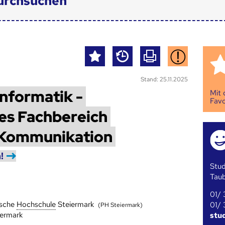
urchsuchen
Stand: 25.11.2025
nformatik -
Mit
Favo
des Fachbereich
 Kommunikation
!
Stud
Tau
01/ 
sche
Hoch­schule
Steiermark
01/ 
(PH Steiermark)
iermark
stu