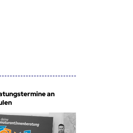
atungstermine an
ulen