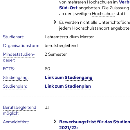
von mehreren Hoch­schulen im
Verb
Süd-Ost
angeboten. Die Zulassung 
an der jeweiligen
Hoch­schule
statt.
Es werden nicht alle Unterrichtsfäch
jedem Hochschulstandort angebote
Studienart
:
Lehramtsstudium Master
Organisationsform:
berufsbegleitend
Mindest­studien­
2 Semester
dauer
:
ECTS
:
60
Studien­gang
:
Link zum
Studien­gang
Studien­plan
:
Link zum
Studien­plan
Berufs­begleitend
Ja
möglich
:
Anmelde­frist
:
Bewerbungsfrist für das
Studien
2021/22: