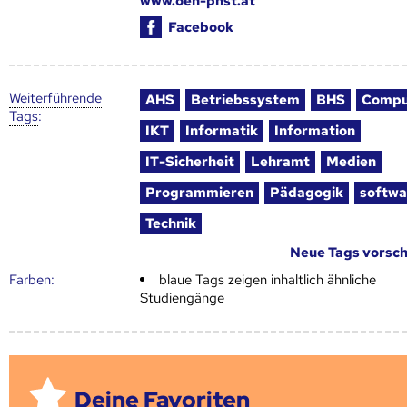
www.oeh-phst.at
Facebook
Weiter­führende
AHS
Betriebssystem
BHS
Compu
Tags
:
IKT
Informatik
Information
IT-Sicherheit
Lehramt
Medien
Programmieren
Pädagogik
softwa
Technik
Neue Tags vorsc
Farben:
blaue Tags zeigen inhaltlich ähnliche
Studiengänge
Deine Favoriten