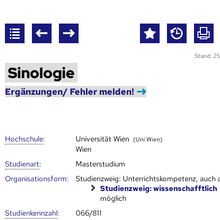
Stand: 25
Sinologie
Ergänzungen/ Fehler melden!
Hoch­schule
:
Universität Wien
(Uni Wien)
Wien
Studienart
:
Masterstudium
Organisationsform:
Studienzweig: Unterrichtskompetenz, auch a
Studienzweig: wissenschafftlich
möglich
Studien­kenn­zahl
:
066/811