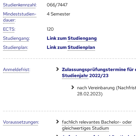
Studien­kenn­zahl
:
066/7447
Mindest­studien­
4 Semester
dauer
:
ECTS
:
120
Studien­gang
:
Link zum
Studien­gang
Studien­plan
:
Link zum
Studien­plan
Anmelde­frist
:
Zulassungsprüfungstermine für 
Studienjahr
2022/23
nach Vereinbarung (Nachfrist
28.02.2023)
Voraus­setzungen
:
fachlich relevantes Bachelor- oder
gleichwertiges Studium