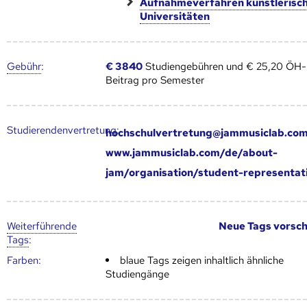
Aufnahmeverfahren künstlerisc
Universitäten
Gebühr
:
€ 3840
Studiengebühren und € 25,20 ÖH-
Beitrag pro Semester
Studierendenvertretung:
hochschulvertretung@jammusiclab.co
www.jammusiclab.com/de/about-
jam/organisation/student-representat
Weiter­führende
Neue Tags vorsc
Tags
:
Farben:
blaue Tags zeigen inhaltlich ähnliche
Studiengänge