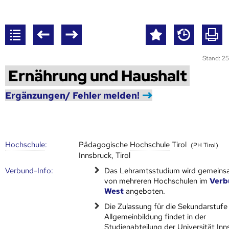
Stand: 25
Ernährung und Haushalt
Ergänzungen/ Fehler melden!
Hoch­schule
:
Pädagogische
Hoch­schule
Tirol
(PH Tirol)
Innsbruck, Tirol
Verbund-Info:
Das Lehramtsstudium wird gemein
von mehreren Hoch­schulen im
Verb
West
angeboten.
Die Zulassung für die Sekundarstufe
Allgemeinbildung findet in der
Studienabteilung der Universität Inn