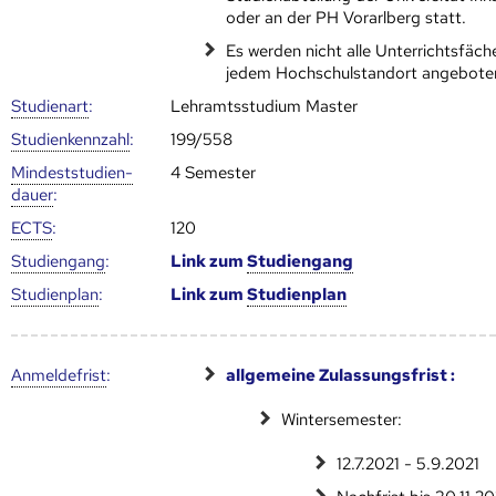
oder an der PH Vorarlberg statt.
Es werden nicht alle Unterrichtsfäch
jedem Hochschulstandort angebote
Studienart
:
Lehramtsstudium Master
Studien­kenn­zahl
:
199/558
Mindest­studien­
4 Semester
dauer
:
ECTS
:
120
Studien­gang
:
Link zum
Studien­gang
Studien­plan
:
Link zum
Studien­plan
Anmelde­frist
:
allgemeine Zulassungsfrist :
Wintersemester:
12.7.2021 - 5.9.2021