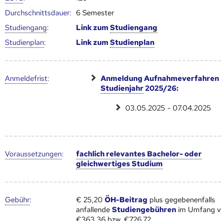
Durch­schnitts­dauer:
6 Semester
Studien­gang
:
Link zum
Studien­gang
Studien­plan
:
Link zum
Studien­plan
Anmelde­frist
:
Anmeldung Aufnahmeverfahren
Studienjahr
2025/26:
03.05.2025 - 07.04.2025
Voraus­setzungen
:
fachlich relevantes Bachelor- oder
gleichwertiges Studium
Gebühr
:
€ 25,20
ÖH-Beitrag
plus gegebenenfalls
anfallende
Studiengebühren
im Umfang 
€363,36 bzw. €726,72