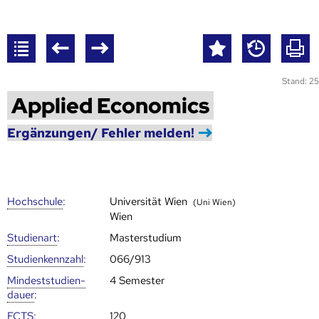
Stand: 25
Applied Economics
Ergänzungen/ Fehler melden!
Hoch­schule
:
Universität Wien
(Uni Wien)
Wien
Studienart
:
Masterstudium
Studien­kenn­zahl
:
066/913
Mindest­studien­
4 Semester
dauer
:
ECTS
:
120