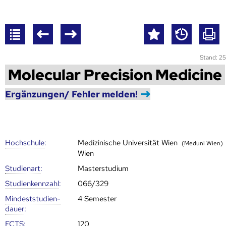
Stand: 25
Molecular Precision Medicine
Ergänzungen/ Fehler melden!
Hoch­schule
:
Medizinische Universität Wien
(Meduni Wien)
Wien
Studienart
:
Masterstudium
Studien­kenn­zahl
:
066/329
Mindest­studien­
4 Semester
dauer
:
ECTS
:
120