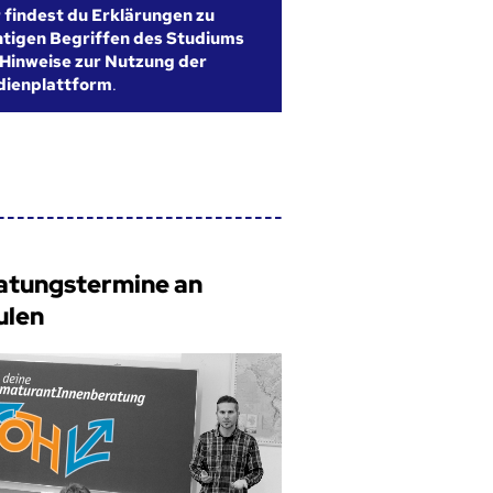
r findest du Erklärungen zu
htigen Begriffen des Studiums
Hinweise zur Nutzung der
dienplattform
.
atungstermine an
ulen