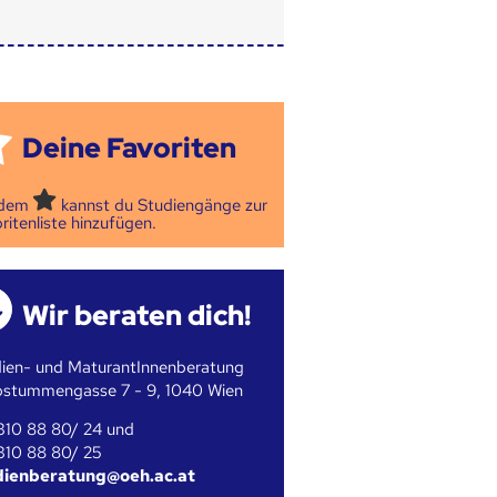
Deine Favoriten
 dem
kannst du Studiengänge zur
ritenliste hinzufügen.
Wir beraten dich!
ien- und MaturantInnenberatung
bstummengasse 7 - 9, 1040 Wien
310 88 80/ 24 und
310 88 80/ 25
dienberatung@oeh.ac.at