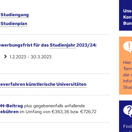
Uns
m
Studien­gang
Kont
Bun
m
Studien­plan
werbungsfrist für das
Studienjahr
2023/24:
1.2.2023 - 30.3.2023
Hier
Term
der 
Info
verfahren künstlerische Universitäten
Stud
H-Beitrag
plus gegebenenfalls anfallende
gebühren
im Umfang von €363,36 bzw. €726,72
Find