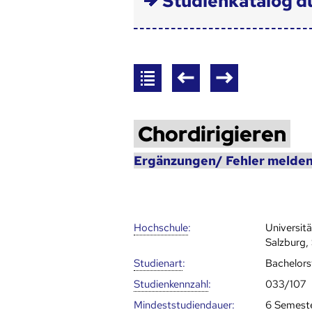
Studienkatalog d
Chordirigieren
Ergänzungen/ Fehler melden
Hoch­schule
:
Universi
Salzburg,
Studienart
:
Bachelor
Studien­kenn­zahl
:
033/107
Mindest­studien­dauer
:
6 Semest