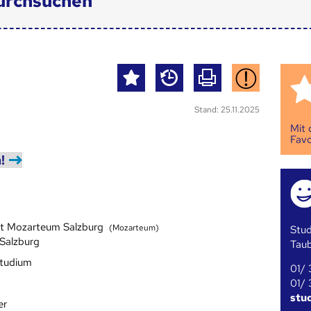
urchsuchen
Stand: 25.11.2025
Mit
Favo
!
tät Mozarteum Salzburg
(Mozarteum)
Stud
 Salzburg
Tau
studium
01/ 
01/ 
stu
er