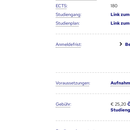
ECTS
:
180
Studien­gang
:
Link zu
Studien­plan
:
Link zu
Anmelde­frist
:
Be
Voraus­setzungen
:
Aufnahme
Gebühr
:
€ 25,20
Ö
Studien