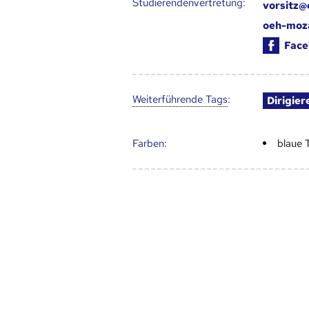
Studierendenvertretung:
vorsitz
oeh-moz
Face
Weiter­führende Tags
:
Dirigier
Farben:
blaue 