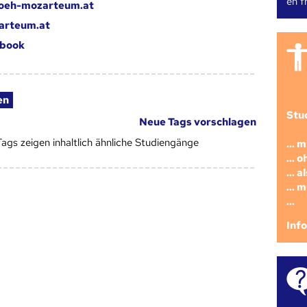
en fr
@oeh-mozarteum.at
arteum.at
book
en
Stu
Neue Tags vorschlagen
Tags zeigen inhaltlich ähnliche Studiengänge
... 
... 
... 
... 
...
Inf