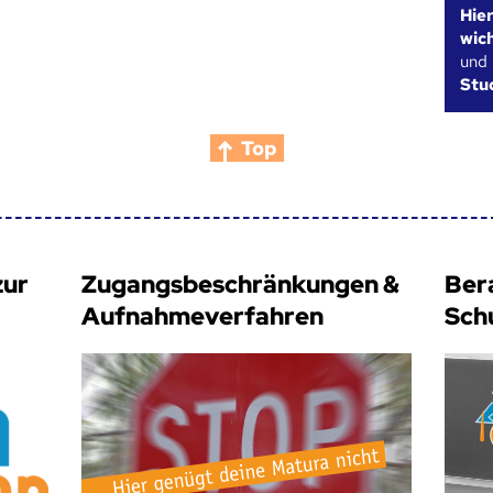
Hie
wic
und
Stu
Top
zur
Zugangsbeschränkungen &
Ber
Aufnahmeverfahren
Sch