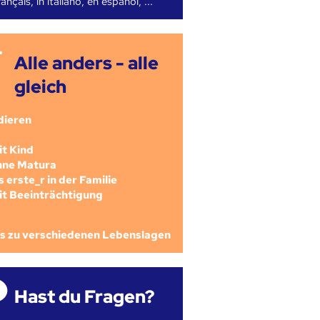
ançais, in italiano, en español, ...
Alle anders - alle
gleich
dieren
mit Kind
ohne Matura
als erste_r in der Familie
mit Beeinträchtigung
os zu verschiedenen Lebenslagen
Hast du Fragen?