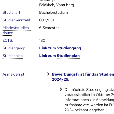
Feldkirch, Vorarlberg
Studienart
:
Bachelorstudium
Studien­kenn­zahl
:
033/031
Mindest­studien­
6 Semester
dauer
:
ECTS
:
180
Studien­gang
:
Link zum
Studien­gang
Studien­plan
:
Link zum
Studien­plan
Anmelde­frist
:
Bewerbungsfrist für das
Studien
2024/25:
Der nächste
Studien­gang
sta
voraussichtlich im Oktober 
Informationen zur Anmeldun
Aufnahme etc. werden im Frü
2024 bekannt gegeben.