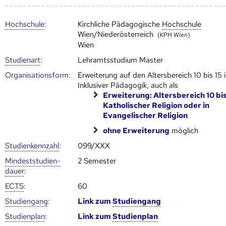
Hoch­schule
:
Kirchliche Pädagogische
Hoch­schule
Wien/Niederösterreich
(KPH Wien)
Wien
Studienart
:
Lehramtsstudium Master
Organisationsform:
Erweiterung auf den Altersbereich 10 bis 15 
Inklusiver Pädagogik, auch als
Erweiterung: Altersbereich 10 bis
Katholischer Religion oder in
Evangelischer Religion
ohne Erweiterung
möglich
Studien­kenn­zahl
:
099/XXX
Mindest­studien­
2 Semester
dauer
:
ECTS
:
60
Studien­gang
:
Link zum
Studien­gang
Studien­plan
:
Link zum
Studien­plan