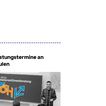
atungstermine an
ulen