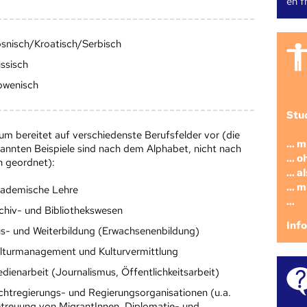
en fr
snisch/Kroatisch/Serbisch
ssisch
owenisch
Stu
um bereitet auf verschiedenste Berufsfelder vor (die
... 
annten Beispiele sind nach dem Alphabet, nicht nach
... 
n geordnet):
... 
... 
ademische Lehre
...
chiv- und Bibliothekswesen
Inf
s- und Weiterbildung (Erwachsenenbildung)
lturmanagement und Kulturvermittlung
dienarbeit (Journalismus, Öffentlichkeitsarbeit)
chtregierungs- und Regierungsorganisationen (u.a.
treuung von MigrantInnen, Diplomatie- und