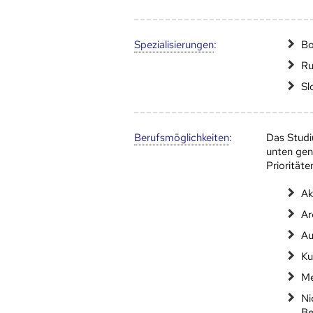
Speziali­sierungen
:
Bo
Ru
Sl
Berufs­möglich­keiten
:
Das Studi
unten gen
Prioritäte
Ak
Ar
Au
Ku
Me
Ni
Be