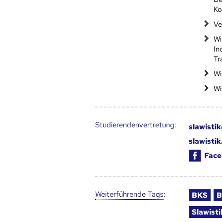
Ko
Ve
Wi
In
Tr
Wi
Wi
Studierendenvertretung:
slawisti
slawisti
Face
Weiter­führende Tags
:
BKS
B
Slawisti