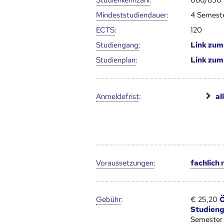
Studien­kenn­zahl
:
066/850
Mindest­studien­dauer
:
4 Semest
ECTS
:
120
Studien­gang
:
Link zu
Studien­plan
:
Link zu
Anmelde­frist
:
al
Voraus­setzungen
:
fachlich
Gebühr
:
€ 25,20
Ö
Studien
Semester