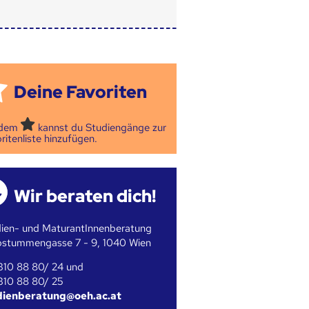
Deine Favoriten
 dem
kannst du Studiengänge zur
ritenliste hinzufügen.
Wir beraten dich!
ien- und MaturantInnenberatung
bstummengasse 7 - 9, 1040 Wien
310 88 80/ 24 und
310 88 80/ 25
dienberatung@oeh.ac.at