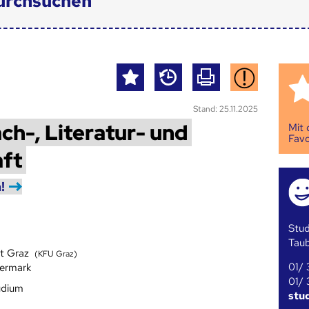
urchsuchen
Stand: 25.11.2025
ch-, Literatur- und
Mit
Favo
aft
!
Stud
Tau
ät Graz
(KFU Graz)
01/ 
iermark
01/ 
udium
stu