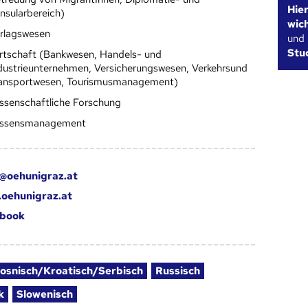
Hie
nsularbereich)
wic
rlagswesen
und
Stu
rtschaft (Bankwesen, Handels- und
dustrieunternehmen, Versicherungswesen, Verkehrsund
ansportwesen, Tourismusmanagement)
ssenschaftliche Forschung
ssensmanagement
k@oehunigraz.at
k.oehunigraz.at
book
osnisch/Kroatisch/Serbisch
Russisch
k
Slowenisch