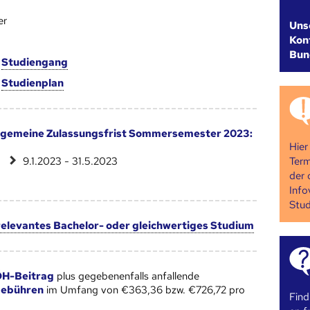
er
Uns
Kont
Bun
m
Studien­gang
m
Studien­plan
lgemeine Zulassungsfrist Sommersemester 2023:
Hier
Term
9.1.2023 - 31.5.2023
der 
Info
Stud
 relevantes Bachelor- oder gleichwertiges Studium
H-Beitrag
plus gegebenenfalls anfallende
gebühren
im Umfang von €363,36 bzw. €726,72 pro
Find