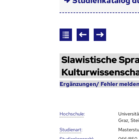
Studienkatalog d
Slawistische Spra
Kulturwissensch
Ergänzungen/ Fehler melden
Hoch­schule
:
Universit
Graz, Ste
Studienart
:
Masterst