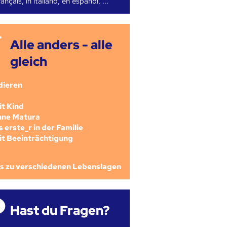
ançais, in italiano, en español, ...
Alle anders - alle
gleich
dieren
mit Kind
ohne Matura
als erste_r in der Familie
mit Beeinträchtigung
os zu verschiedenen Lebenslagen
Hast du Fragen?