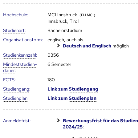
Hoch­schule
:
MCI Innsbruck
(FH MCI)
Innsbruck, Tirol
Studienart
:
Bachelorstudium
Organisationsform:
englisch, auch als
Deutsch und Englisch
möglich
Studien­kenn­zahl
:
0356
Mindest­studien­
6 Semester
dauer
:
ECTS
:
180
Studien­gang
:
Link zum
Studien­gang
Studien­plan
:
Link zum
Studien­plan
Anmelde­frist
:
Bewerbungsfrist für das
Studien
2024/25
: