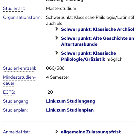
Studienart
:
Masterstudium
Organisationsform:
Schwerpunkt: Klassische Philologie/Latinisti
auch als
Schwerpunkt: Klassische Archäo
Schwerpunkt: Alte Geschichte u
Altertumskunde
Schwerpunkt: Klassische
Philologie/Gräzistik
möglich
Studien­kenn­zahl
:
066/588
Mindest­studien­
4 Semester
dauer
:
ECTS
:
120
Studien­gang
:
Link zum
Studien­gang
Studien­plan
:
Link zum
Studien­plan
Anmelde­frist
:
allgemeine Zulassungsfrist