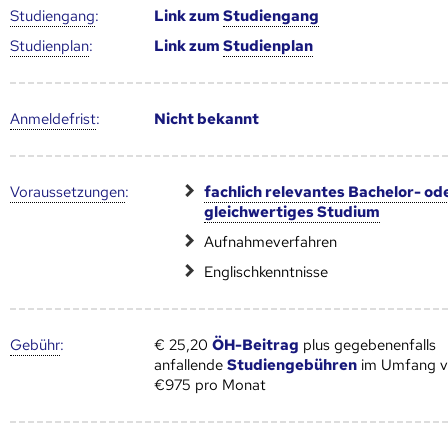
Studien­gang
:
Link zum
Studien­gang
Studien­plan
:
Link zum
Studien­plan
Anmelde­frist
:
Nicht bekannt
Voraus­setzungen
:
fachlich relevantes Bachelor- od
gleichwertiges Studium
Aufnahmeverfahren
Englischkenntnisse
Gebühr
:
€ 25,20
ÖH-Beitrag
plus gegebenenfalls
anfallende
Studiengebühren
im Umfang 
€975 pro Monat