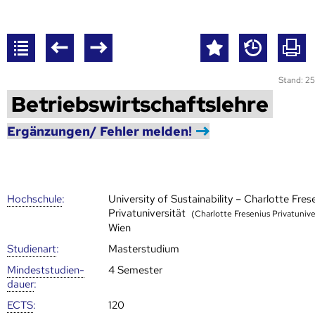
Stand: 25
Betriebswirtschaftslehre
Ergänzungen/ Fehler melden!
Hoch­schule
:
University of Sustainability – Charlotte Fres
Privatuniversität
(Charlotte Fresenius Privatunive
Wien
Studienart
:
Masterstudium
Mindest­studien­
4 Semester
dauer
:
ECTS
:
120