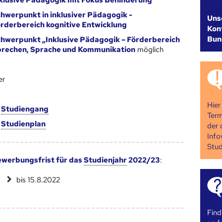
klusive Pädagogik mit Fokus Behinderung
hwerpunkt in inklusiver Pädagogik -
Uns
rderbereich kognitive Entwicklung
Kont
Bun
hwerpunkt „Inklusive Pädagogik – Förderbereich
rechen, Sprache und Kommunikation
möglich
er
Hier
m
Studien­gang
Term
m
Studien­plan
der 
Info
Stud
werbungsfrist für das
Studienjahr
2022/23
:
bis 15.8.2022
Find