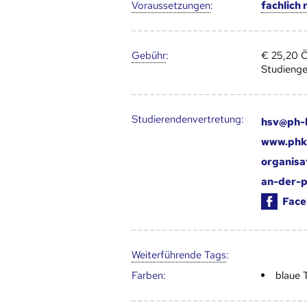
Voraus­setzungen
:
fachlich
Gebühr
:
€ 25,20 Ö
Studieng
Studierendenvertretung:
hsv@ph-k
www.phk.
organisa
an-der-
Face
Weiter­führende Tags
:
Farben:
blaue 