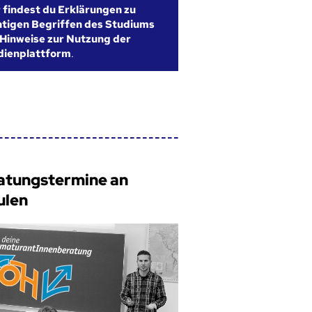
r findest du Erklärungen zu
htigen Begriffen des Studiums
Hinweise zur Nutzung der
dienplattform
.
atungstermine an
ulen