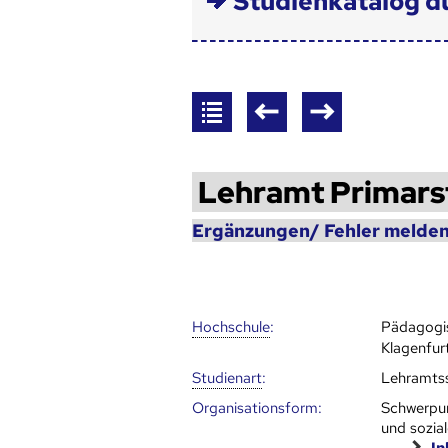
Studienkatalog d
Lehramt Primars
Ergänzungen/ Fehler melden
Hoch­schule
:
Pädagogi
Klagenfur
Studienart
:
Lehramts
Organisationsform:
Schwerpun
und sozial