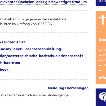
en fr
 relevantes Bachelor- oder gleichwertiges Studium
H-Beitrag plus gegebenenfalls anfallende
ebühren im Umfang von €363,36
Stu
aernten.ac.at
ac.at/ueber-uns/hochschulleitung-
... 
... 
tion/oesterreichische-hochschuelerinnenschaft-
... 
ph-kaernten
... 
...
book
Inf
Neue Tags vorschlagen
Tags zeigen inhaltlich ähnliche Studiengänge