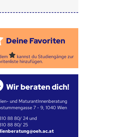
Deine Favoriten
 dem
kannst du Studiengänge zur
ritenliste hinzufügen.
Wir beraten dich!
ien- und MaturantInnenberatung
bstummengasse 7 - 9, 1040 Wien
310 88 80/ 24 und
310 88 80/ 25
dienberatung@oeh.ac.at