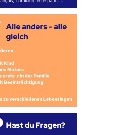
ançais, in italiano, en español, ...
Alle anders - alle
gleich
dieren
mit Kind
ohne Matura
als erste_r in der Familie
mit Beeinträchtigung
os zu verschiedenen Lebenslagen
Hast du Fragen?