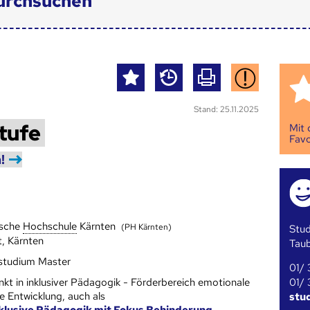
urchsuchen
Stand: 25.11.2025
tufe
Mit
Favo
!
sche
Hoch­schule
Kärnten
(PH Kärnten)
Stud
t, Kärnten
Tau
studium Master
01/ 
01/ 
kt in inklusiver Pädagogik - Förderbereich emotionale
e Entwicklung, auch als
stu