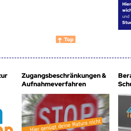
Hie
wic
und
Stu
Top
zur
Zugangsbeschränkungen &
Ber
Aufnahmeverfahren
Sch