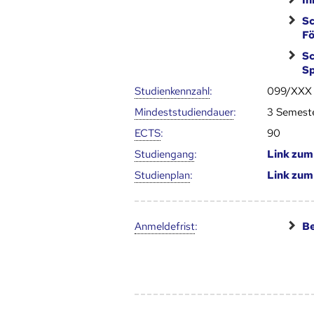
In
Sc
Fö
Sc
Sp
Studien­kenn­zahl
:
099/XXX
Mindest­studien­dauer
:
3 Semest
ECTS
:
90
Studien­gang
:
Link zu
Studien­plan
:
Link zu
Anmelde­frist
:
Be