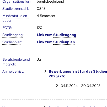
Organisationsform:
berufsbegleitend
Studien­kenn­zahl
:
0843
Mindest­studien­
4 Semester
dauer
:
ECTS
:
120
Studien­gang
:
Link zum
Studien­gang
Studien­plan
:
Link zum
Studien­plan
Berufs­begleitend
Ja
möglich
:
Anmelde­frist
:
Bewerbungsfrist für das
Studien
2025/26:
04.11.2024 - 30.04.2025