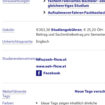
Voraus­setzungen
:
fachlich relevantes Bachelor- od
gleichwertiges Studium
Aufnahmeverfahren Fachhochsc
Gebühr
:
€363,36
Studiengebühren
, € 25,20 ÖH-
Beitrag und Sachmittelbeitrag pro Semeste
Unter­richts­sprache
:
Englisch
Studierendenvertretung:
info@oeh-fhcw.at
www.oeh-fhcw.at
Facebook
Weiter­führende
Neue Tags vorsc
Tags
:
Farben:
blaue Tags zeigen inhaltlich ähnliche