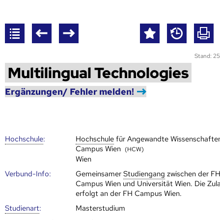
Stand: 25
Multilingual Technologies
Ergänzungen/ Fehler melden!
Hoch­schule
:
Hoch­schule
für Angewandte Wissenschafte
Campus Wien
(HCW)
Wien
Verbund-Info:
Gemeinsamer
Studien­gang
zwischen der F
Campus Wien und Universität Wien. Die Zul
erfolgt an der FH Campus Wien.
Studienart
:
Masterstudium