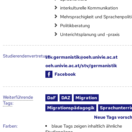
interkulturelle Kommunikation
Mehrsprachigkeit und Sprachenpoliti
Politikberatung
Unterichtsplanung und -praxis
Studierendenvertretung:
stv.germanistik@oeh.univie.ac.at
oeh.univie.ac.at/stv/germanistik
Facebook
Weiter­führende
DaF
DAZ
Migration
Tags
:
Migrationspädagogik
Sprachunterri
Neue Tags vorsc
Farben:
blaue Tags zeigen inhaltlich ähnliche
Studiengänge