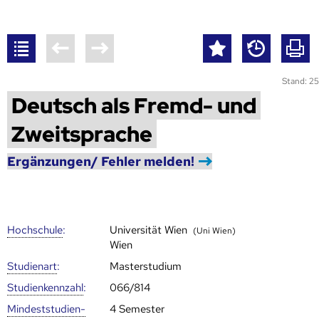
Stand: 25
Deutsch als Fremd- und
Zweitsprache
Ergänzungen/ Fehler melden!
Hoch­schule
:
Universität Wien
(Uni Wien)
Wien
Studienart
:
Masterstudium
Studien­kenn­zahl
:
066/814
Mindest­studien­
4 Semester