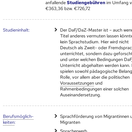
anfallende
Studiengebühren
im Umfang 
€363,36 bzw. €726,72
Studien­inhalt:
Der DaF/DaZ-Master ist – auch wen
Titel anderes vermuten lassen könnt
kein Sprachstudium. Hier wird nicht
Deutsch als Zweit- oder Fremdspra
unterrichtet, sondern dazu geforscht
und unter welchen Bedingungen Da
Unterricht abgehalten werden kann.
spielen sowohl pädagogische Belang
Rolle, vor allem aber die politischen
Voraus­setzungen
und
Rahmenbedingungen einer solchen
Auseinandersetzung.
Berufs­möglich­
Sprachförderung von Migrantinnen 
keiten
:
Migranten
Spracherwerb