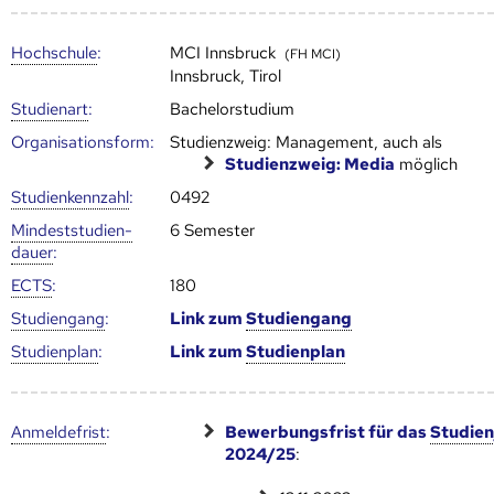
Hoch­schule
:
MCI Innsbruck
(FH MCI)
Innsbruck, Tirol
Studienart
:
Bachelorstudium
Organisationsform:
Studienzweig: Management, auch als
Studienzweig: Media
möglich
Studien­kenn­zahl
:
0492
Mindest­studien­
6 Semester
dauer
:
ECTS
:
180
Studien­gang
:
Link zum
Studien­gang
Studien­plan
:
Link zum
Studien­plan
Anmelde­frist
:
Bewerbungsfrist für das
Studien
2024/25
: