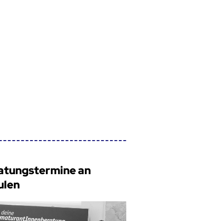
atungstermine an
ulen