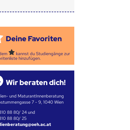
Deine Favoriten
 dem
kannst du Studiengänge zur
ritenliste hinzufügen.
Wir beraten dich!
ien- und MaturantInnenberatung
bstummengasse 7 - 9, 1040 Wien
310 88 80/ 24 und
310 88 80/ 25
dienberatung@oeh.ac.at