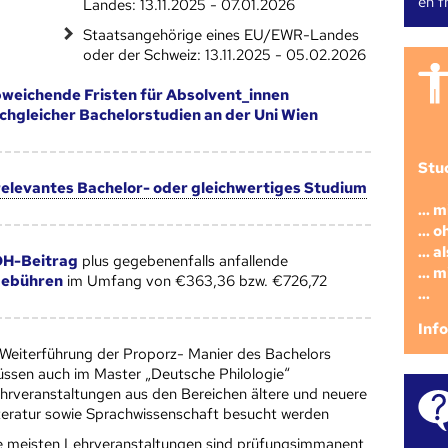
en fr
Landes: 13.11.2025 - 07.01.2026
Staatsangehörige eines EU/EWR-Landes
oder der Schweiz: 13.11.2025 - 05.02.2026
weichende Fristen für Absolvent_innen
chgleicher Bachelorstudien an der Uni Wien
Stu
 relevantes Bachelor- oder gleichwertiges Studium
... 
... 
... 
H-Beitrag
plus gegebenenfalls anfallende
... 
gebühren
im Umfang von €363,36 bzw. €726,72
...
Inf
 Weiterführung der Proporz- Manier des Bachelors
ssen auch im Master „Deutsche Philologie“
hrveranstaltungen aus den Bereichen ältere und neuere
teratur sowie Sprachwissenschaft besucht werden
e meisten Lehrveranstaltungen sind prüfungsimmanent