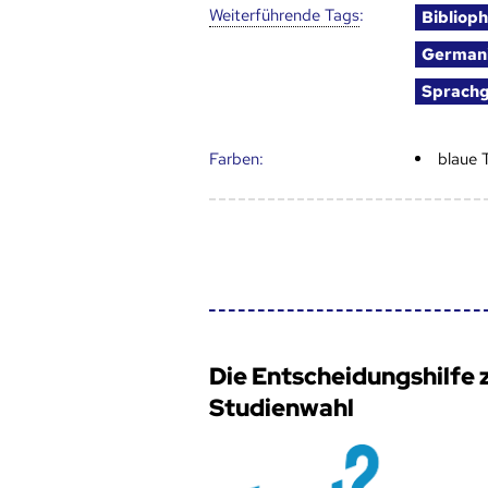
Weiter­führende Tags
:
Biblioph
Germani
Sprachg
Farben:
blaue 
Die Entscheidungshilfe 
Studienwahl