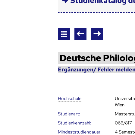
Studienkatalog d
Deutsche Philolo
Ergänzungen/ Fehler melden
Hoch­schule
:
Universit
Wien
Studienart
:
Masterst
Studien­kenn­zahl
:
066/817
Mindest­studien­dauer
:
4 Semest