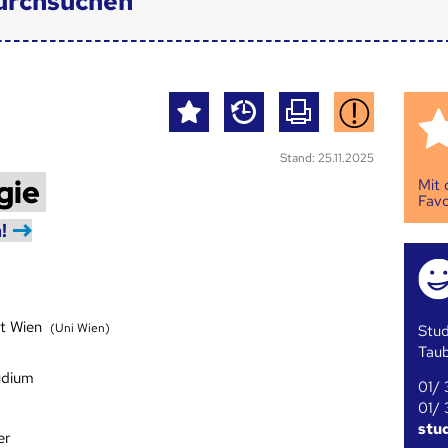
urchsuchen
Stand: 25.11.2025
gie
Mit
Favo
!
ät Wien
(Uni Wien)
Stud
Tau
udium
01/ 
01/ 
stu
er