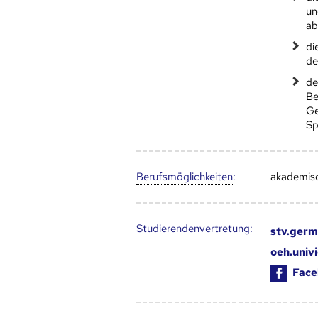
un
ab
di
de
de
Be
Ge
Sp
Berufs­möglich­keiten
:
akademisc
Studierendenvertretung:
stv.germ
oeh.univ
Face