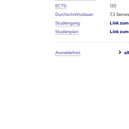
ECTS
:
120
Durch­schnitts­dauer:
7,3 Semes
Studien­gang
:
Link zu
Studien­plan
:
Link zu
Anmelde­frist
:
al