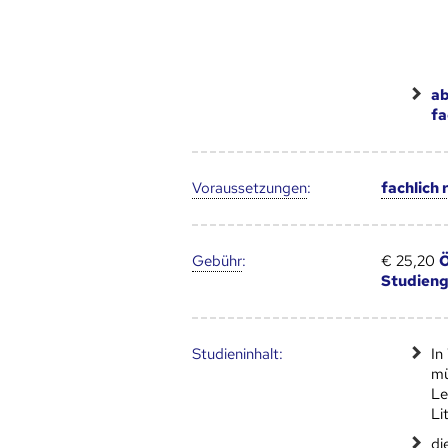
ab
fa
Voraus­setzungen
:
fachlich
Gebühr
:
€ 25,20
Ö
Studien
Studien­inhalt:
In
mü
Le
Li
di