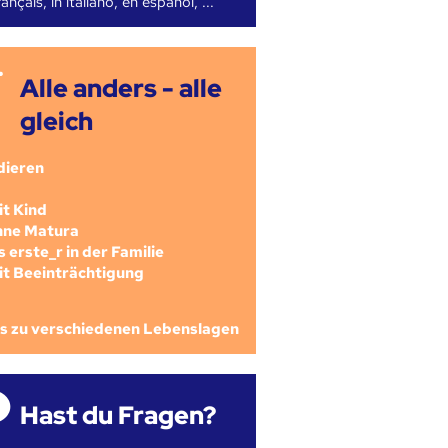
ançais, in italiano, en español, ...
Alle anders - alle
gleich
dieren
mit Kind
ohne Matura
als erste_r in der Familie
mit Beeinträchtigung
os zu verschiedenen Lebenslagen
Hast du Fragen?