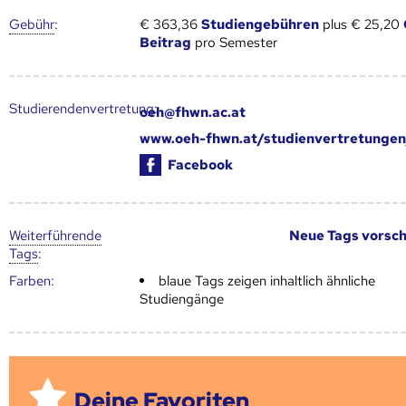
Gebühr
:
€ 363,36
Studiengebühren
plus € 25,20
Beitrag
pro Semester
Studierendenvertretung:
oeh@fhwn.ac.at
www.oeh-fhwn.at/studienvertretungen
Facebook
Weiter­führende
Neue Tags vorsc
Tags
:
Farben:
blaue Tags zeigen inhaltlich ähnliche
Studiengänge
Deine Favoriten