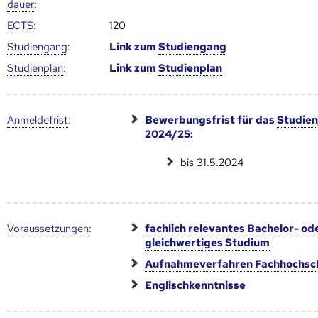
dauer
:
ECTS
:
120
Studien­gang
:
Link zum
Studien­gang
Studien­plan
:
Link zum
Studien­plan
Anmelde­frist
:
Bewerbungsfrist für das
Studien
2024/25:
bis 31.5.2024
Voraus­setzungen
:
fachlich relevantes Bachelor- od
gleichwertiges Studium
Aufnahmeverfahren Fachhochsc
Englischkenntnisse