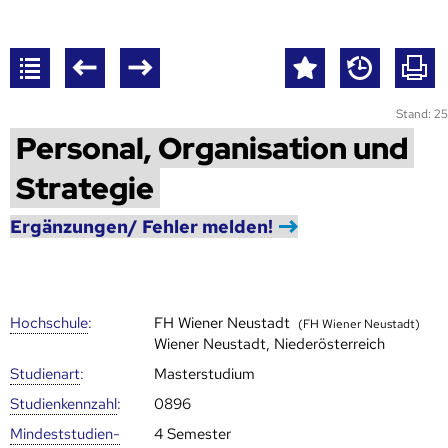
Stand: 25
Personal, Organisation und
Strategie
Ergänzungen/ Fehler melden!
Hoch­schule
:
FH Wiener Neustadt
(FH Wiener Neustadt)
Wiener Neustadt, Niederösterreich
Studienart
:
Masterstudium
Studien­kenn­zahl
:
0896
Mindest­studien­
4 Semester