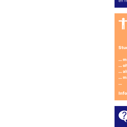
en fr
Stu
... 
... 
... 
... 
...
Inf