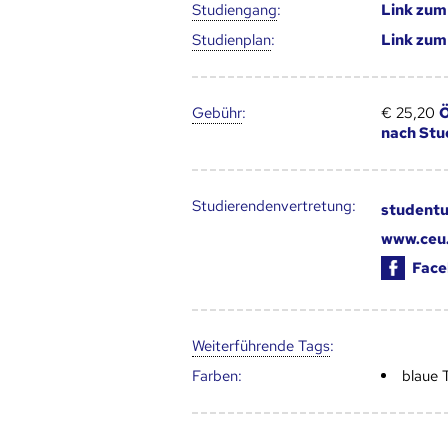
Studien­gang
:
Link zu
Studien­plan
:
Link zu
Gebühr
:
€ 25,20
Ö
nach St
Studierendenvertretung:
student
www.ceu.
Face
Weiter­führende Tags
:
Farben:
blaue 