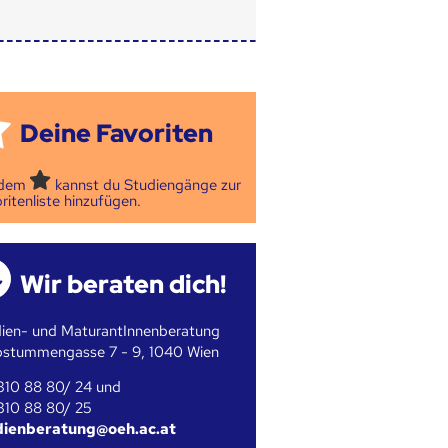
Deine Favoriten
 dem
kannst du Studiengänge zur
ritenliste hinzufügen.
Wir beraten dich!
ien- und MaturantInnenberatung
bstummengasse 7 - 9, 1040 Wien
310 88 80/ 24 und
310 88 80/ 25
dienberatung@oeh.ac.at