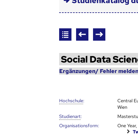
Studienkatalog d
Social Data Scie
Ergänzungen/ Fehler melden
Hoch­schule
:
Central E
Wien
Studienart
:
Masterst
Organisationsform:
One Year,
Tw