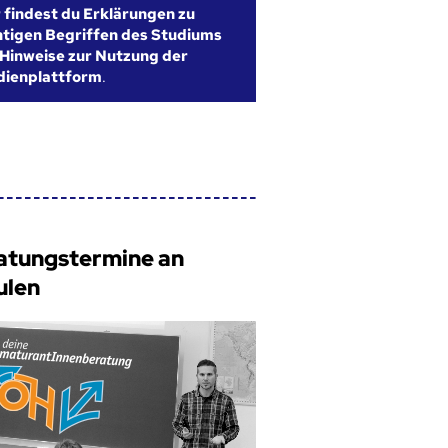
r findest du Erklärungen zu
htigen Begriffen des Studiums
Hinweise zur Nutzung der
dienplattform
.
atungstermine an
ulen