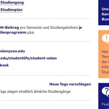
m
Studien­gang
Uns
m
Studien­plan
Kont
Bun
H-Beitrag
pro Semester und Studiengebühren
je
udienprogramm
plus
union@ceu.edu
Hier
Term
edu/studentlife/student-union
der 
book
Info
Stud
Neue Tags vorschlagen
Tags zeigen inhaltlich ähnliche Studiengänge
Find