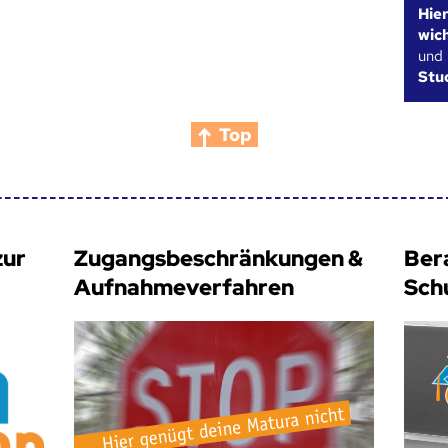
Hie
wic
und
Stu
Top
zur
Zugangsbeschränkungen &
Ber
Aufnahmeverfahren
Sch