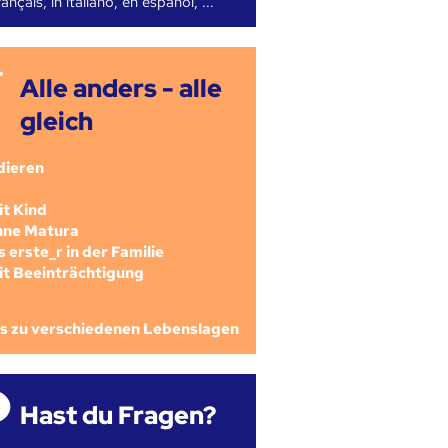
ançais, in italiano, en español, ...
Alle anders - alle
gleich
dieren
mit Kind
ohne Matura
als erste_r in der Familie
mit Beeinträchtigung
os zu verschiedenen Lebenslagen
Hast du Fragen?