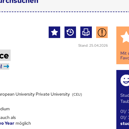
urchsuchen
Stand: 25.04.2026
nce
Mit
Favo
!
uropean University Private University
(CEU)
Stud
Tau
udium
01/ 
01/ 
 auch als
o Year
möglich
stu