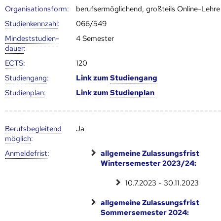
Organisationsform:
berufsermöglichend, großteils Online-Lehre
Studien­kenn­zahl
:
066/549
Mindest­studien­
4 Semester
dauer
:
ECTS
:
120
Studien­gang
:
Link zum
Studien­gang
Studien­plan
:
Link zum
Studien­plan
Berufs­begleitend
Ja
möglich
:
Anmelde­frist
:
allgemeine Zulassungsfrist
Wintersemester 2023/24:
10.7.2023 - 30.11.2023
allgemeine Zulassungsfrist
Sommersemester 2024: